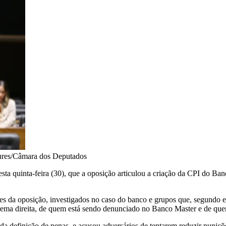
ures/Câmara dos Deputados
esta quinta-feira (30), que a oposição articulou a criação da CPI do Ba
s da oposição, investigados no caso do banco e grupos que, segundo ele,
trema direita, de quem está sendo denunciado no Banco Master e de qu
 da definição de penas, e acusou adversários de tentarem reduzir puniç