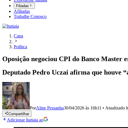
Filiadas
Afiliadas
Trabalhe Conosco
Capa
Política
Oposição negociou CPI do Banco Master em
Deputado Pedro Uczai afirma que houve “a
Por
Aline Pessanha
30/04/2026 às 16h11
•
Atualizado
h
Compartilhar
Adicionar Itatiaia ao