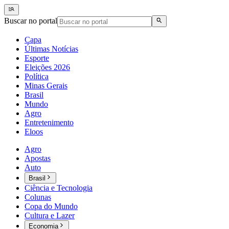
Buscar no portal
Capa
Últimas Notícias
Esporte
Eleições 2026
Política
Minas Gerais
Brasil
Mundo
Agro
Entretenimento
Eloos
Agro
Apostas
Auto
Brasil
Ciência e Tecnologia
Colunas
Copa do Mundo
Cultura e Lazer
Economia