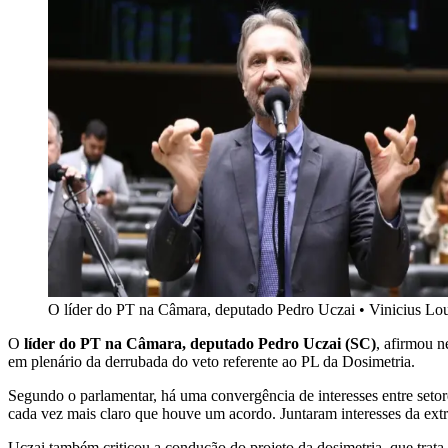
O líder do PT na Câmara, deputado Pedro Uczai
•
Vinicius Lo
O
líder do PT na Câmara, deputado Pedro Uczai (SC)
, afirmou n
em plenário da derrubada do veto referente ao PL da Dosimetria.
Segundo o parlamentar, há uma convergência de interesses entre setore
cada vez mais claro que houve um acordo. Juntaram interesses da ex
Uczai também criticou a condução do projeto da dosimetria, que trata