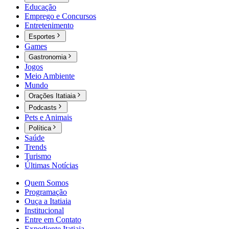
Educação
Emprego e Concursos
Entretenimento
Esportes
Games
Gastronomia
Jogos
Meio Ambiente
Mundo
Orações Itatiaia
Podcasts
Pets e Animais
Política
Saúde
Trends
Turismo
Últimas Notícias
Quem Somos
Programação
Ouça a Itatiaia
Institucional
Entre em Contato
Expediente Itatiaia