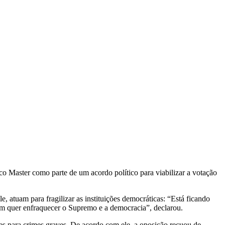
nco Master como parte de um acordo político para viabilizar a votação
 atuam para fragilizar as instituições democráticas: “Está ficando
em quer enfraquecer o Supremo e a democracia”, declarou.
ões para crimes graves. De acordo com ele, a oposição recuou de