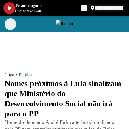
Tocando agora!
Belo Horizonte
Ouça ao vivo
/
24h
Capa
Política
Nomes próximos à Lula sinalizam
que Ministério do
Desenvolvimento Social não irá
para o PP
Nome do deputado André Fufuca teria sido indicado