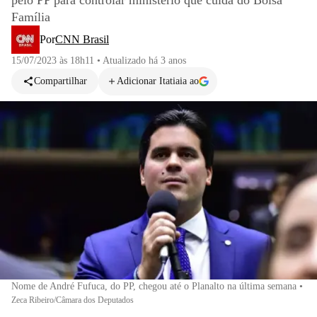
pelo PP para controlar ministério que cuida do Bolsa
Família
Por
CNN Brasil
15/07/2023 às 18h11
•
Atualizado
há 3 anos
Compartilhar
Adicionar Itatiaia ao
Nome de André Fufuca, do PP, chegou até o Planalto na última semana
•
Zeca Ribeiro/Câmara dos Deputados