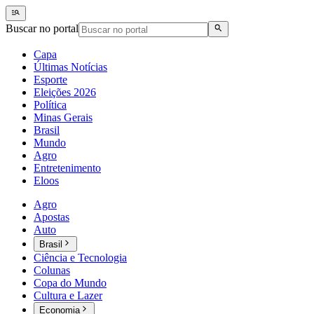
Buscar no portal
Capa
Últimas Notícias
Esporte
Eleições 2026
Política
Minas Gerais
Brasil
Mundo
Agro
Entretenimento
Eloos
Agro
Apostas
Auto
Brasil
Ciência e Tecnologia
Colunas
Copa do Mundo
Cultura e Lazer
Economia