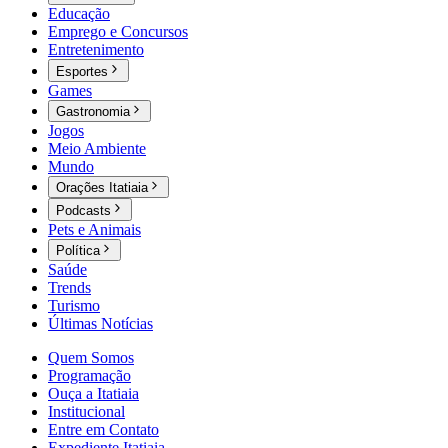
Educação
Emprego e Concursos
Entretenimento
Esportes
Games
Gastronomia
Jogos
Meio Ambiente
Mundo
Orações Itatiaia
Podcasts
Pets e Animais
Política
Saúde
Trends
Turismo
Últimas Notícias
Quem Somos
Programação
Ouça a Itatiaia
Institucional
Entre em Contato
Expediente Itatiaia