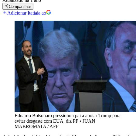
Atualizado
há 1 ano
Compartilhar
Adicionar Itatiaia ao
Eduardo Bolsonaro pressionou pai a apoiar Trump para
evitar desgaste com EUA, diz PF
•
JUAN
MABROMATA / AFP