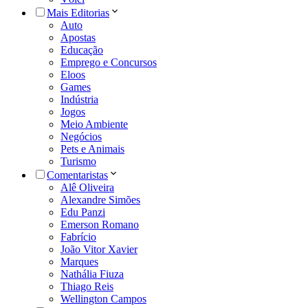
Mais Editorias
Auto
Apostas
Educação
Emprego e Concursos
Eloos
Games
Indústria
Jogos
Meio Ambiente
Negócios
Pets e Animais
Turismo
Comentaristas
Alê Oliveira
Alexandre Simões
Edu Panzi
Emerson Romano
Fabrício
João Vitor Xavier
Marques
Nathália Fiuza
Thiago Reis
Wellington Campos