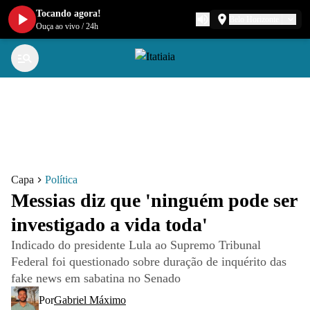
Tocando agora!
Belo Horizonte
Ouça ao vivo
/
24h
Capa
Política
Messias diz que 'ninguém pode ser
investigado a vida toda'
Indicado do presidente Lula ao Supremo Tribunal
Federal foi questionado sobre duração de inquérito das
fake news em sabatina no Senado
Por
Gabriel Máximo