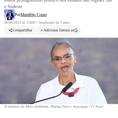
maior protagonismo político dos estados das regiões Sul
e Sudeste
Por
Mardélio Couto
06/08/2023 às 15h09
•
Atualizado
há 3 anos
Compartilhar
Adicionar Itatiaia ao
A ministra do Meio Ambiente, Marina Silva
•
Reprodução / TV Brasil