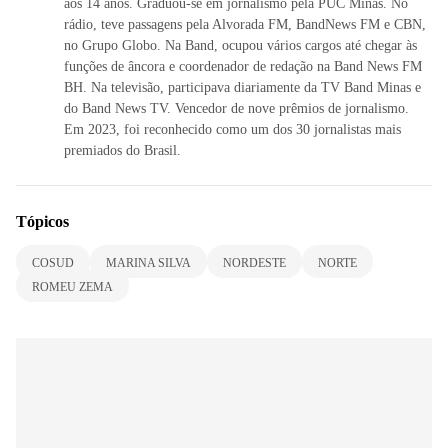
aos 14 anos. Graduou-se em jornalismo pela PUC Minas. No
rádio, teve passagens pela Alvorada FM, BandNews FM e CBN,
no Grupo Globo. Na Band, ocupou vários cargos até chegar às
funções de âncora e coordenador de redação na Band News FM
BH. Na televisão, participava diariamente da TV Band Minas e
do Band News TV. Vencedor de nove prêmios de jornalismo.
Em 2023, foi reconhecido como um dos 30 jornalistas mais
premiados do Brasil.
Tópicos
COSUD
MARINA SILVA
NORDESTE
NORTE
ROMEU ZEMA