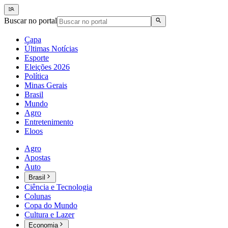
Buscar no portal
Capa
Últimas Notícias
Esporte
Eleições 2026
Política
Minas Gerais
Brasil
Mundo
Agro
Entretenimento
Eloos
Agro
Apostas
Auto
Brasil
Ciência e Tecnologia
Colunas
Copa do Mundo
Cultura e Lazer
Economia