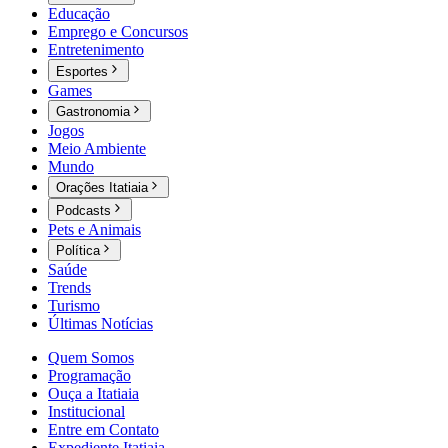
Educação
Emprego e Concursos
Entretenimento
Esportes
Games
Gastronomia
Jogos
Meio Ambiente
Mundo
Orações Itatiaia
Podcasts
Pets e Animais
Política
Saúde
Trends
Turismo
Últimas Notícias
Quem Somos
Programação
Ouça a Itatiaia
Institucional
Entre em Contato
Expediente Itatiaia