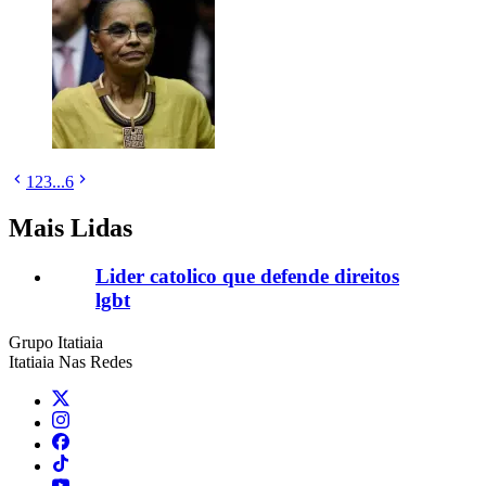
1
2
3
...
6
Mais Lidas
Lider catolico que defende direitos
lgbt
Grupo Itatiaia
Itatiaia Nas Redes