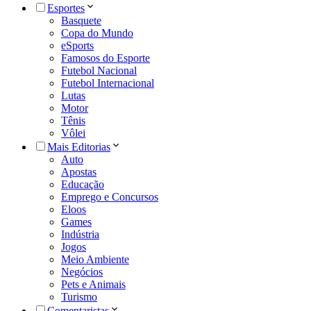
Esportes
Basquete
Copa do Mundo
eSports
Famosos do Esporte
Futebol Nacional
Futebol Internacional
Lutas
Motor
Tênis
Vôlei
Mais Editorias
Auto
Apostas
Educação
Emprego e Concursos
Eloos
Games
Indústria
Jogos
Meio Ambiente
Negócios
Pets e Animais
Turismo
Comentaristas