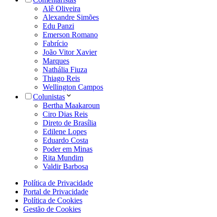
Alê Oliveira
Alexandre Simões
Edu Panzi
Emerson Romano
Fabrício
João Vitor Xavier
Marques
Nathália Fiuza
Thiago Reis
Wellington Campos
Colunistas
Bertha Maakaroun
Ciro Dias Reis
Direto de Brasília
Edilene Lopes
Eduardo Costa
Poder em Minas
Rita Mundim
Valdir Barbosa
Política de Privacidade
Portal de Privacidade
Política de Cookies
Gestão de Cookies