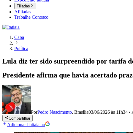
Filiadas
Afiliadas
Trabalhe Conosco
Capa
Política
Lula diz ter sido surpreendido por tarif
Presidente afirma que havia acertado praz
Por
Pedro Nascimento
,
Brasília
03/06/2026 às 11h34
•
Compartilhar
Adicionar Itatiaia ao