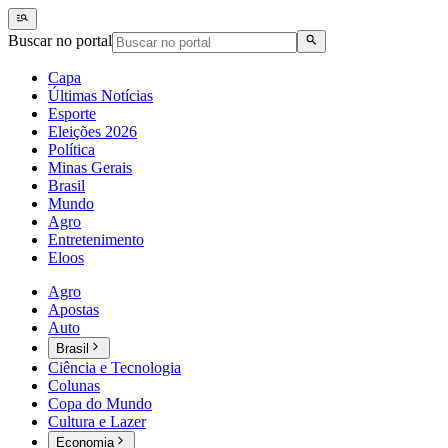
Buscar no portal
Capa
Últimas Notícias
Esporte
Eleições 2026
Política
Minas Gerais
Brasil
Mundo
Agro
Entretenimento
Eloos
Agro
Apostas
Auto
Brasil
Ciência e Tecnologia
Colunas
Copa do Mundo
Cultura e Lazer
Economia