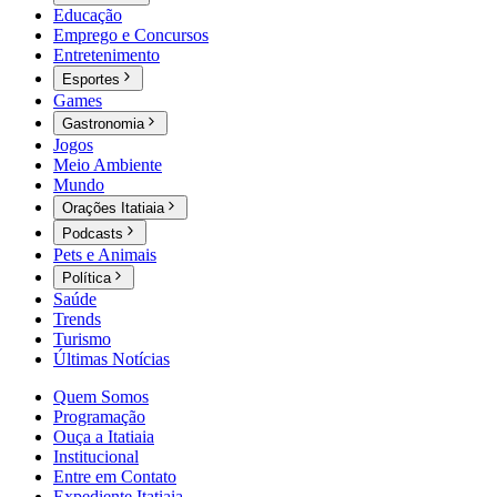
Educação
Emprego e Concursos
Entretenimento
Esportes
Games
Gastronomia
Jogos
Meio Ambiente
Mundo
Orações Itatiaia
Podcasts
Pets e Animais
Política
Saúde
Trends
Turismo
Últimas Notícias
Quem Somos
Programação
Ouça a Itatiaia
Institucional
Entre em Contato
Expediente Itatiaia