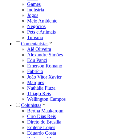
Games
Indústria
Jogos
Meio Ambiente
Negócios
Pets e Animais
Turismo
Comentaristas
Alê Oliveira
Alexandre Simões
Edu Panzi
Emerson Romano
Fabrício
João Vitor Xavier
Marques
Nathália Fiuza
Thiago Reis
Wellington Campos
Colunistas
Bertha Maakaroun
Ciro Dias Reis
Direto de Brasília
Edilene Lopes
Eduardo Costa