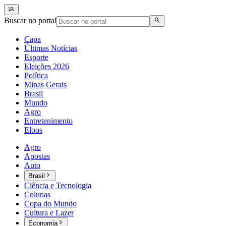
Buscar no portal
Capa
Últimas Notícias
Esporte
Eleições 2026
Política
Minas Gerais
Brasil
Mundo
Agro
Entretenimento
Eloos
Agro
Apostas
Auto
Brasil
Ciência e Tecnologia
Colunas
Copa do Mundo
Cultura e Lazer
Economia