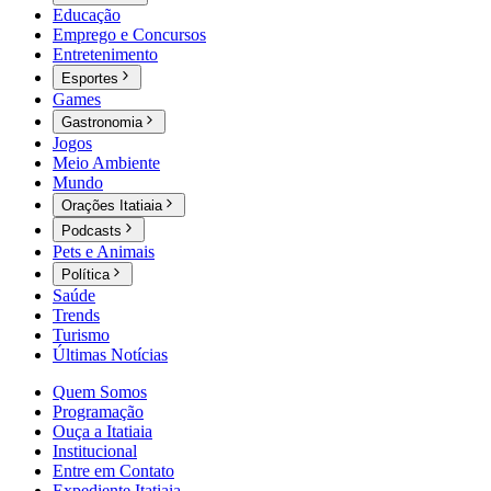
Educação
Emprego e Concursos
Entretenimento
Esportes
Games
Gastronomia
Jogos
Meio Ambiente
Mundo
Orações Itatiaia
Podcasts
Pets e Animais
Política
Saúde
Trends
Turismo
Últimas Notícias
Quem Somos
Programação
Ouça a Itatiaia
Institucional
Entre em Contato
Expediente Itatiaia