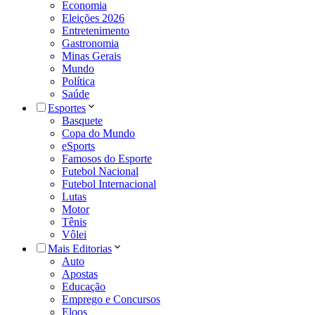
Economia
Eleições 2026
Entretenimento
Gastronomia
Minas Gerais
Mundo
Política
Saúde
Esportes
Basquete
Copa do Mundo
eSports
Famosos do Esporte
Futebol Nacional
Futebol Internacional
Lutas
Motor
Tênis
Vôlei
Mais Editorias
Auto
Apostas
Educação
Emprego e Concursos
Eloos