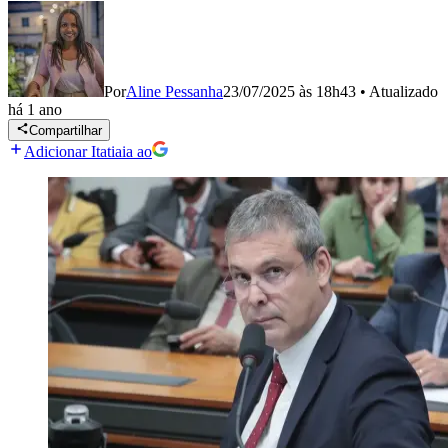
Por
Aline Pessanha
23/07/2025 às 18h43
•
Atualizado
há 1 ano
Compartilhar
Adicionar Itatiaia ao