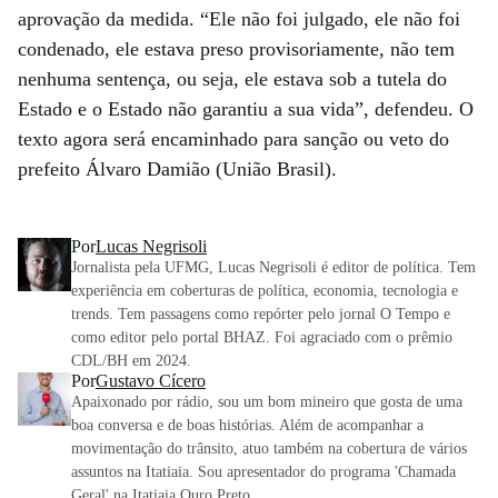
aprovação da medida. “Ele não foi julgado, ele não foi
condenado, ele estava preso provisoriamente, não tem
nenhuma sentença, ou seja, ele estava sob a tutela do
Estado e o Estado não garantiu a sua vida”, defendeu. O
texto agora será encaminhado para sanção ou veto do
prefeito Álvaro Damião (União Brasil).
Por
Lucas Negrisoli
Jornalista pela UFMG, Lucas Negrisoli é editor de política. Tem
experiência em coberturas de política, economia, tecnologia e
trends. Tem passagens como repórter pelo jornal O Tempo e
como editor pelo portal BHAZ. Foi agraciado com o prêmio
CDL/BH em 2024.
Por
Gustavo Cícero
Apaixonado por rádio, sou um bom mineiro que gosta de uma
boa conversa e de boas histórias. Além de acompanhar a
movimentação do trânsito, atuo também na cobertura de vários
assuntos na Itatiaia. Sou apresentador do programa 'Chamada
Geral' na Itatiaia Ouro Preto.