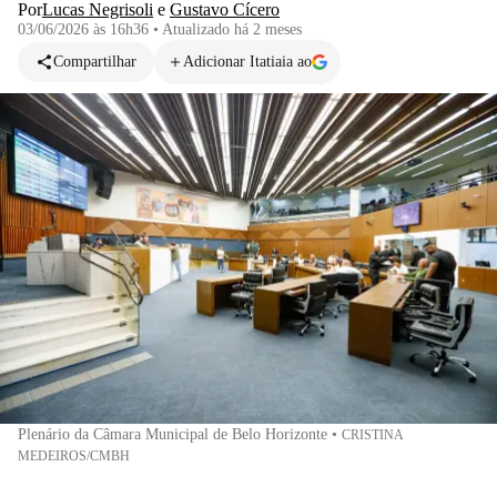
Por
Lucas Negrisoli
e
Gustavo Cícero
03/06/2026 às 16h36
•
Atualizado
há 2 meses
Compartilhar
Adicionar Itatiaia ao
Plenário da Câmara Municipal de Belo Horizonte
•
CRISTINA
MEDEIROS/CMBH