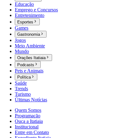
Educação
Emprego e Concursos
Entretenimento
Esportes
Games
Gastronomia
Jogos
Meio Ambiente
Mundo
Orações Itatiaia
Podcasts
Pets e Animais
Política
Saúde
Trends
Turismo
Últimas Notícias
Quem Somos
Programação
Ouça a Itatiaia
Institucional
Entre em Contato
Expediente Itatiaia