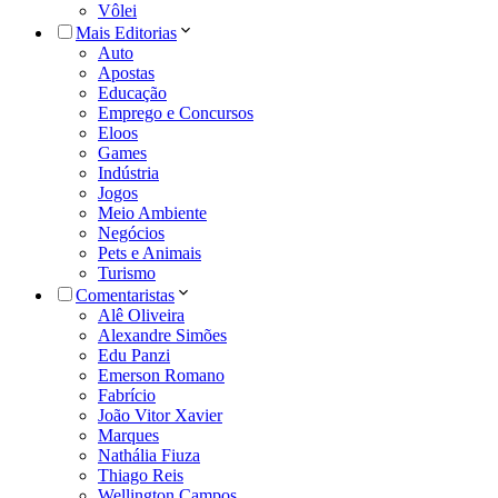
Vôlei
Mais Editorias
Auto
Apostas
Educação
Emprego e Concursos
Eloos
Games
Indústria
Jogos
Meio Ambiente
Negócios
Pets e Animais
Turismo
Comentaristas
Alê Oliveira
Alexandre Simões
Edu Panzi
Emerson Romano
Fabrício
João Vitor Xavier
Marques
Nathália Fiuza
Thiago Reis
Wellington Campos