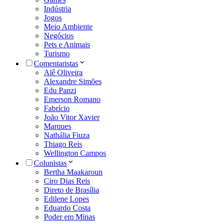
Indústria
Jogos
Meio Ambiente
Negócios
Pets e Animais
Turismo
Comentaristas
Alê Oliveira
Alexandre Simões
Edu Panzi
Emerson Romano
Fabrício
João Vitor Xavier
Marques
Nathália Fiuza
Thiago Reis
Wellington Campos
Colunistas
Bertha Maakaroun
Ciro Dias Reis
Direto de Brasília
Edilene Lopes
Eduardo Costa
Poder em Minas