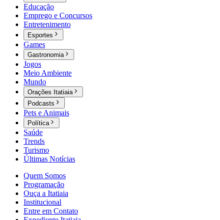
Educação
Emprego e Concursos
Entretenimento
Esportes
Games
Gastronomia
Jogos
Meio Ambiente
Mundo
Orações Itatiaia
Podcasts
Pets e Animais
Política
Saúde
Trends
Turismo
Últimas Notícias
Quem Somos
Programação
Ouça a Itatiaia
Institucional
Entre em Contato
Expediente Itatiaia