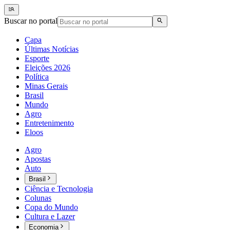
Buscar no portal
Capa
Últimas Notícias
Esporte
Eleições 2026
Política
Minas Gerais
Brasil
Mundo
Agro
Entretenimento
Eloos
Agro
Apostas
Auto
Brasil
Ciência e Tecnologia
Colunas
Copa do Mundo
Cultura e Lazer
Economia