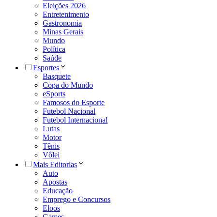
Eleições 2026
Entretenimento
Gastronomia
Minas Gerais
Mundo
Política
Saúde
Esportes
Basquete
Copa do Mundo
eSports
Famosos do Esporte
Futebol Nacional
Futebol Internacional
Lutas
Motor
Tênis
Vôlei
Mais Editorias
Auto
Apostas
Educação
Emprego e Concursos
Eloos
Games