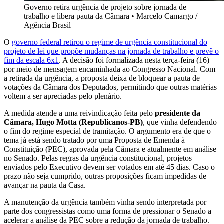
Governo retira urgência de projeto sobre jornada de
trabalho e libera pauta da Câmara
•
Marcelo Camargo /
Agência Brasil
O
governo federal retirou o regime de urgência constitucional do
projeto de lei que propõe mudanças na jornada de trabalho e prevê o
fim da escala 6x1
. A decisão foi formalizada nesta terça-feira (16)
por meio de mensagem encaminhada ao Congresso Nacional. Com
a retirada da urgência, a proposta deixa de bloquear a pauta de
votações da Câmara dos Deputados, permitindo que outras matérias
voltem a ser apreciadas pelo plenário.
A medida atende a uma reivindicação feita pelo
presidente da
Câmara, Hugo Motta (Republicanos-PB)
, que vinha defendendo
o fim do regime especial de tramitação. O argumento era de que o
tema já está sendo tratado por uma Proposta de Emenda à
Constituição (PEC), aprovada pela Câmara e atualmente em análise
no Senado. Pelas regras da urgência constitucional, projetos
enviados pelo Executivo devem ser votados em até 45 dias. Caso o
prazo não seja cumprido, outras proposições ficam impedidas de
avançar na pauta da Casa.
A manutenção da urgência também vinha sendo interpretada por
parte dos congressistas como uma forma de pressionar o Senado a
acelerar a análise da PEC sobre a redução da jornada de trabalho.