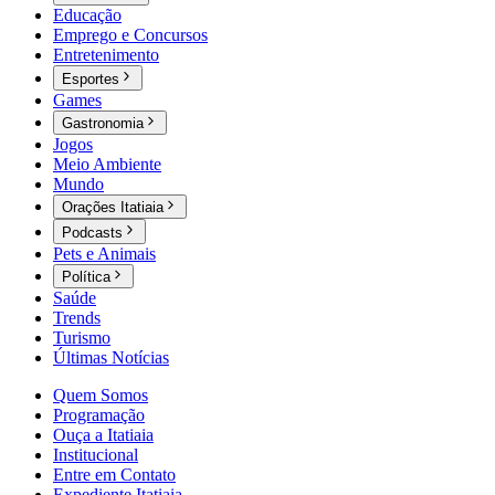
Educação
Emprego e Concursos
Entretenimento
Esportes
Games
Gastronomia
Jogos
Meio Ambiente
Mundo
Orações Itatiaia
Podcasts
Pets e Animais
Política
Saúde
Trends
Turismo
Últimas Notícias
Quem Somos
Programação
Ouça a Itatiaia
Institucional
Entre em Contato
Expediente Itatiaia