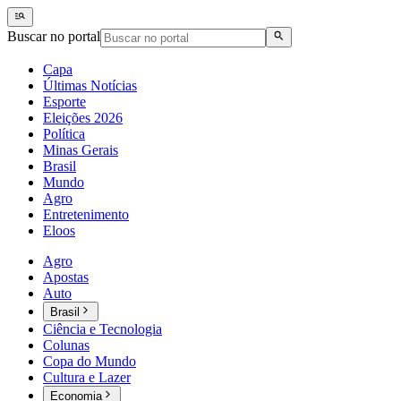
Buscar no portal
Capa
Últimas Notícias
Esporte
Eleições 2026
Política
Minas Gerais
Brasil
Mundo
Agro
Entretenimento
Eloos
Agro
Apostas
Auto
Brasil
Ciência e Tecnologia
Colunas
Copa do Mundo
Cultura e Lazer
Economia