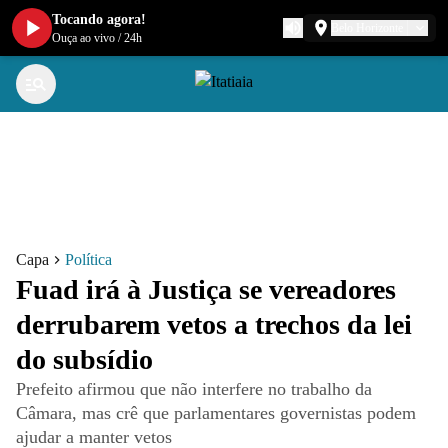
Tocando agora!
Belo Horizonte
Ouça ao vivo
/
24h
Capa
Política
Fuad irá à Justiça se vereadores
derrubarem vetos a trechos da lei
do subsídio
Prefeito afirmou que não interfere no trabalho da
Câmara, mas crê que parlamentares governistas podem
ajudar a manter vetos