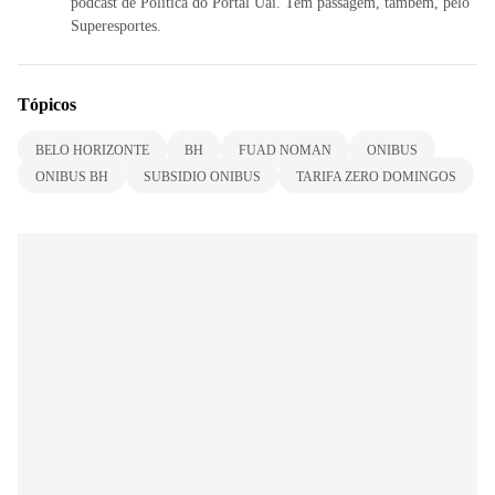
podcast de Política do Portal Uai. Tem passagem, também, pelo
Superesportes.
Tópicos
BELO HORIZONTE
BH
FUAD NOMAN
ONIBUS
ONIBUS BH
SUBSIDIO ONIBUS
TARIFA ZERO DOMINGOS