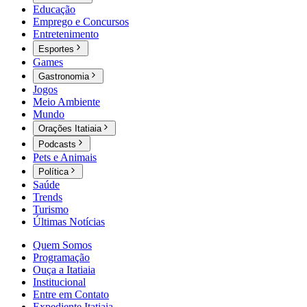
Educação
Emprego e Concursos
Entretenimento
Esportes
Games
Gastronomia
Jogos
Meio Ambiente
Mundo
Orações Itatiaia
Podcasts
Pets e Animais
Política
Saúde
Trends
Turismo
Últimas Notícias
Quem Somos
Programação
Ouça a Itatiaia
Institucional
Entre em Contato
Expediente Itatiaia