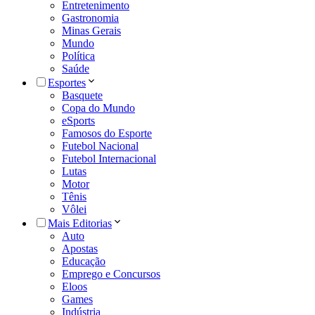
Entretenimento
Gastronomia
Minas Gerais
Mundo
Política
Saúde
Esportes
Basquete
Copa do Mundo
eSports
Famosos do Esporte
Futebol Nacional
Futebol Internacional
Lutas
Motor
Tênis
Vôlei
Mais Editorias
Auto
Apostas
Educação
Emprego e Concursos
Eloos
Games
Indústria