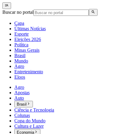
Buscar no portal
Capa
Últimas Notícias
Esporte
Eleições 2026
Política
Minas Gerais
Brasil
Mundo
Agro
Entretenimento
Eloos
Agro
Apostas
Auto
Brasil
Ciência e Tecnologia
Colunas
Copa do Mundo
Cultura e Lazer
Economia