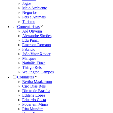
Jogos
Meio Ambiente
Negócios
Pets e Animais
Turismo
Comentaristas
Alê Oliveira
Alexandre Simões
Edu Panzi
Emerson Romano
Fabrício
João Vitor Xavier
Marques
Nathália Fiuza
Thiago Reis
Wellington Campos
Colunistas
Bertha Maakaroun
Ciro Dias Reis
Direto de Brasília
Edilene Lopes
Eduardo Costa
Poder em Minas
Rita Mundim