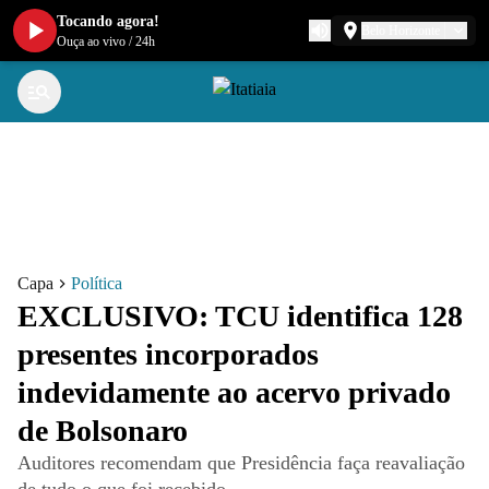
Tocando agora!
Belo Horizonte
Ouça ao vivo
/
24h
Capa
Política
EXCLUSIVO: TCU identifica 128
presentes incorporados
indevidamente ao acervo privado
de Bolsonaro
Auditores recomendam que Presidência faça reavaliação