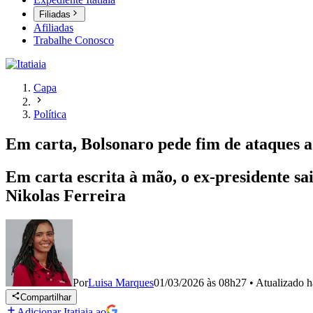
Filiadas
Afiliadas
Trabalhe Conosco
Capa
Política
Em carta, Bolsonaro pede fim de ataques a 
Em carta escrita à mão, o ex-presidente sa
Nikolas Ferreira
Por
Luisa Marques
01/03/2026 às 08h27
•
Atualizado
h
Compartilhar
Adicionar Itatiaia ao