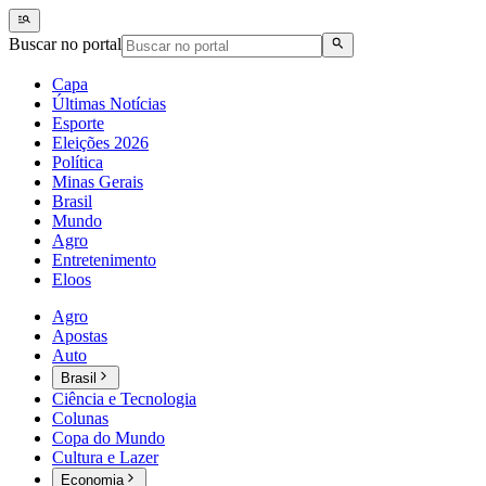
Buscar no portal
Capa
Últimas Notícias
Esporte
Eleições 2026
Política
Minas Gerais
Brasil
Mundo
Agro
Entretenimento
Eloos
Agro
Apostas
Auto
Brasil
Ciência e Tecnologia
Colunas
Copa do Mundo
Cultura e Lazer
Economia