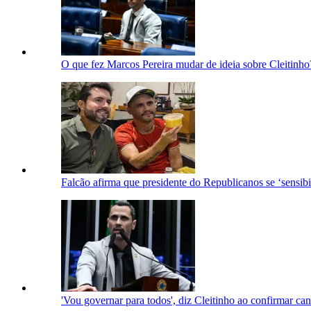
O que fez Marcos Pereira mudar de ideia sobre Cleitinho
Falcão afirma que presidente do Republicanos se ‘sensib
'Vou governar para todos', diz Cleitinho ao confirmar c