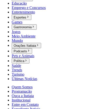
Educação
Emprego e Concursos
Entretenimento
Esportes
Games
Gastronomia
Jogos
Meio Ambiente
Mundo
Orações Itatiaia
Podcasts
Pets e Animais
Política
Saúde
Trends
Turismo
Últimas Notícias
Quem Somos
Programação
Ouça a Itatiaia
Institucional
Entre em Contato
Expediente Itatiaia