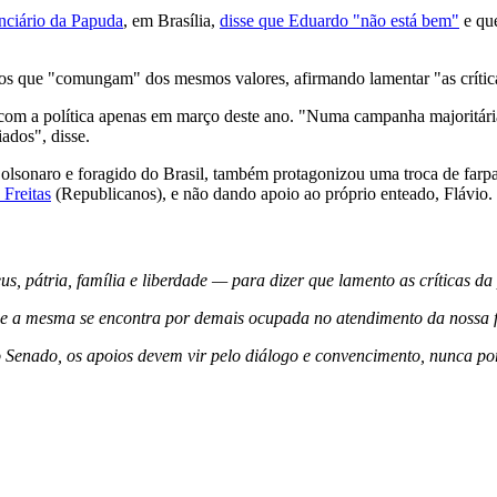
nciário da Papuda
, em Brasília,
disse que Eduardo "não está bem"
e que
odos que "comungam" dos mesmos valores, afirmando lamentar "as críticas
 com a política apenas em março deste ano. "Numa campanha majoritár
ados", disse.
Bolsonaro e foragido do Brasil, também protagonizou uma troca de farp
 Freitas
(Republicanos), e não dando apoio ao próprio enteado, Flávio.
átria, família e liberdade — para dizer que lamento as críticas da p
á que a mesma se encontra por demais ocupada no atendimento da nossa
nado, os apoios devem vir pelo diálogo e convencimento, nunca por 