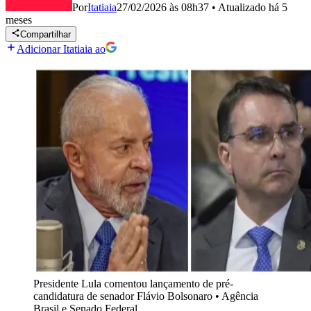
Por
Itatiaia
27/02/2026 às 08h37
•
Atualizado
há 5
meses
Compartilhar
Adicionar Itatiaia ao
Presidente Lula comentou lançamento de pré-
candidatura de senador Flávio Bolsonaro
•
Agência
Brasil e Senado Federal