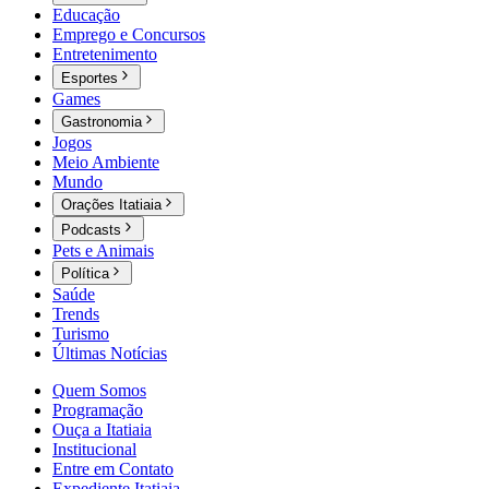
Educação
Emprego e Concursos
Entretenimento
Esportes
Games
Gastronomia
Jogos
Meio Ambiente
Mundo
Orações Itatiaia
Podcasts
Pets e Animais
Política
Saúde
Trends
Turismo
Últimas Notícias
Quem Somos
Programação
Ouça a Itatiaia
Institucional
Entre em Contato
Expediente Itatiaia