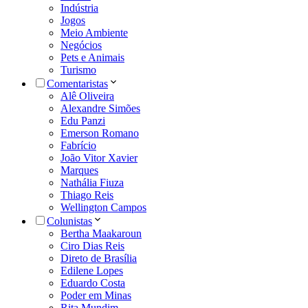
Indústria
Jogos
Meio Ambiente
Negócios
Pets e Animais
Turismo
Comentaristas
Alê Oliveira
Alexandre Simões
Edu Panzi
Emerson Romano
Fabrício
João Vitor Xavier
Marques
Nathália Fiuza
Thiago Reis
Wellington Campos
Colunistas
Bertha Maakaroun
Ciro Dias Reis
Direto de Brasília
Edilene Lopes
Eduardo Costa
Poder em Minas
Rita Mundim