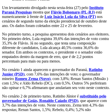
Um levantamento divulgado nesta sexta-feira (27) pelo
Instituto
Paraná Pesquisas
mostra que
Flávio Bolsonaro (PL-RJ)
está
numericamente à frente de
Luiz Inácio Lula da Silva (PT)
nos
cenários de segundo turno da eleição presidencial de outubro deste
ano. Os dados foram coletados entre 22 e 25 de fevereiro.
No primeiro turno, a pesquisa apresentou dois cenários aos eleitores.
No primeiro deles, Lula registra 39,6% das intenções de voto contra
35,3% de Flávio. Já no segundo, que testa uma composição
diferente de candidatos, Lula alcança 40,5% contra 36,6% do
senador. Em ambos os contextos, o presidente e o senador estão
empatados dentro da margem de erro, que é de 2,2 pontos
percentuais para mais ou para menos.
No cenário 1 ainda aparecem o governador do Paraná,
Ratinho
Junior (PSD)
, com 7,6% das intenções de voto; o governador
mineiro
Romeu Zema (Novo)
, com 3,8%; Renan Santos (Missão )
com 1,5%; e Aldo Rebelo (DC), com 0,5%. Outros 5% preferiram
não opinar e 6,7% afirmaram que anulariam seu voto neste contexto.
No cenário 2 de primeiro turno, Ratinho Júnior é
substituído pelo
governador de Goiás, Ronaldo Caiado (PSD)
, que aparece com
3,7% das intenções de voto. Neste contexto, Zema tem 4,3% das
respostas; Renan Santos, 1,5%; Rebelo, 0,4%; 5,2% não