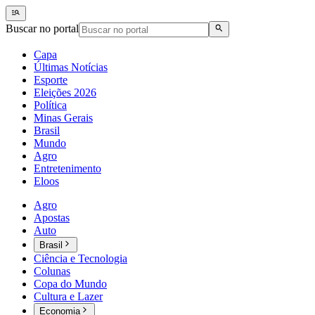
Buscar no portal
Capa
Últimas Notícias
Esporte
Eleições 2026
Política
Minas Gerais
Brasil
Mundo
Agro
Entretenimento
Eloos
Agro
Apostas
Auto
Brasil
Ciência e Tecnologia
Colunas
Copa do Mundo
Cultura e Lazer
Economia