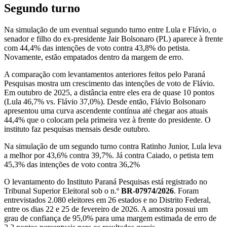
Segundo turno
Na simulação de um eventual segundo turno entre Lula e Flávio, o
senador e filho do ex-presidente Jair Bolsonaro (PL) aparece à frente
com 44,4% das intenções de voto contra 43,8% do petista.
Novamente, estão empatados dentro da margem de erro.
A comparação com levantamentos anteriores feitos pelo Paraná
Pesquisas mostra um crescimento das intenções de voto de Flávio.
Em outubro de 2025, a distância entre eles era de quase 10 pontos
(Lula 46,7% vs. Flávio 37,0%). Desde então, Flávio Bolsonaro
apresentou uma curva ascendente contínua até chegar aos atuais
44,4% que o colocam pela primeira vez à frente do presidente. O
instituto faz pesquisas mensais desde outubro.
Na simulação de um segundo turno contra Ratinho Junior, Lula leva
a melhor por 43,6% contra 39,7%. Já contra Caiado, o petista tem
45,3% das intenções de voto contra 36,2%
O levantamento do Instituto Paraná Pesquisas está registrado no
Tribunal Superior Eleitoral sob o n.º
BR-07974/2026
. Foram
entrevistados 2.080 eleitores em 26 estados e no Distrito Federal,
entre os dias 22 e 25 de fevereiro de 2026. A amostra possui um
grau de confiança de 95,0% para uma margem estimada de erro de