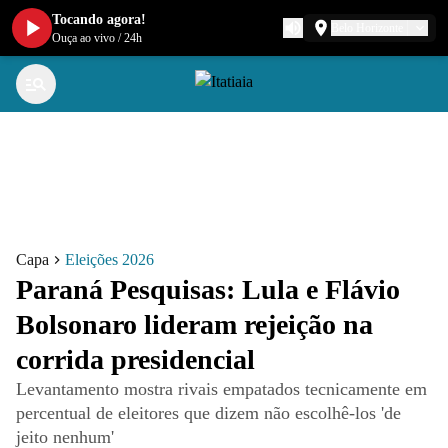
Tocando agora!
Belo Horizonte
Ouça ao vivo
/
24h
Capa
Eleições 2026
Paraná Pesquisas: Lula e Flávio
Bolsonaro lideram rejeição na
corrida presidencial
Levantamento mostra rivais empatados tecnicamente em
percentual de eleitores que dizem não escolhê-los 'de
jeito nenhum'