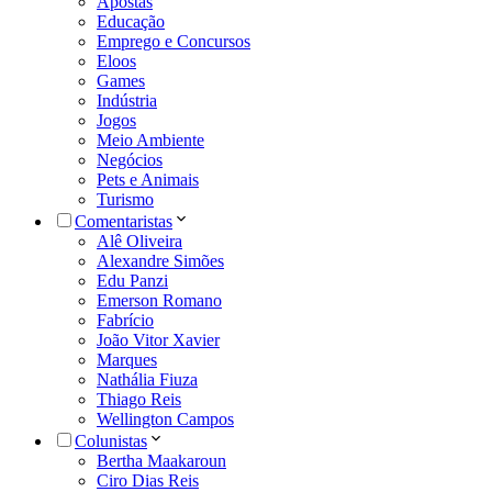
Apostas
Educação
Emprego e Concursos
Eloos
Games
Indústria
Jogos
Meio Ambiente
Negócios
Pets e Animais
Turismo
Comentaristas
Alê Oliveira
Alexandre Simões
Edu Panzi
Emerson Romano
Fabrício
João Vitor Xavier
Marques
Nathália Fiuza
Thiago Reis
Wellington Campos
Colunistas
Bertha Maakaroun
Ciro Dias Reis