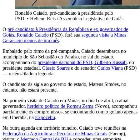
Ronaldo Caiado, pré-candidato à presidência pelo
PSD.
•
Hellenn Reis / Assembleia Legislativa de Goiás.
O
pré-candidato à Presidência da República e ex-governador de
Goiás, Ronaldo Caiado
(PSD), fará sua
segunda visita a Minas
Gerais em menos de um mês
.
Embalado pelo ritmo da pré-campanha, Caiado desembarca no
município de São Sebastião do Paraíso, no sul do estado,
acompanhado do
presidente nacional do PSD, Gilberto Kassab
, do
presidente estadual,
Cássio Soares
e do senador
Carlos Viana
(PSD)
— recém‑filado a legenda.
O candidato da sigla ao governo do estado, Mateus Simões, no
entanto, não estará presente.
Na primeira visita de Caiado em Minas, no final de abril, o atual
governador,
herdeiro político de Romeu Zema
(Novo), acompanhou
parcialmente os compromissos, se encontrando com o goiano apenas
em Uberaba, na
Expozebu
.
Na outra agenda em território mineiro, Caiado teve reuniões na
Federação da Agricultura e Pecuária de Minas Gerais
(Faemg),
visitou o
Mercado Central de BH
e concedeu uma entrevista