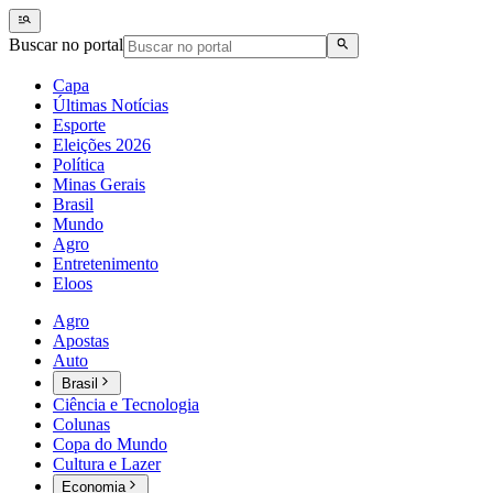
Buscar no portal
Capa
Últimas Notícias
Esporte
Eleições 2026
Política
Minas Gerais
Brasil
Mundo
Agro
Entretenimento
Eloos
Agro
Apostas
Auto
Brasil
Ciência e Tecnologia
Colunas
Copa do Mundo
Cultura e Lazer
Economia