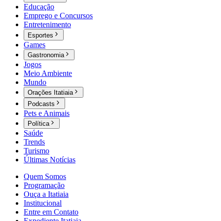
Educação
Emprego e Concursos
Entretenimento
Esportes
Games
Gastronomia
Jogos
Meio Ambiente
Mundo
Orações Itatiaia
Podcasts
Pets e Animais
Política
Saúde
Trends
Turismo
Últimas Notícias
Quem Somos
Programação
Ouça a Itatiaia
Institucional
Entre em Contato
Expediente Itatiaia