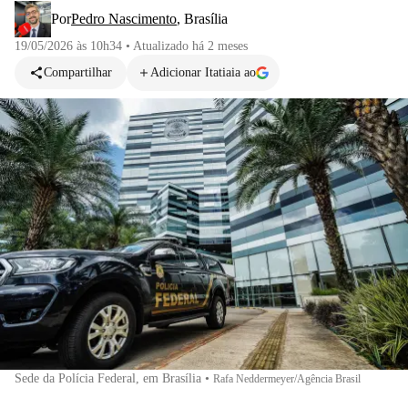
Por
Pedro Nascimento
,
Brasília
19/05/2026 às 10h34
•
Atualizado
há 2 meses
Compartilhar
Adicionar Itatiaia ao
Sede da Polícia Federal, em Brasília
•
Rafa Neddermeyer/Agência Brasil