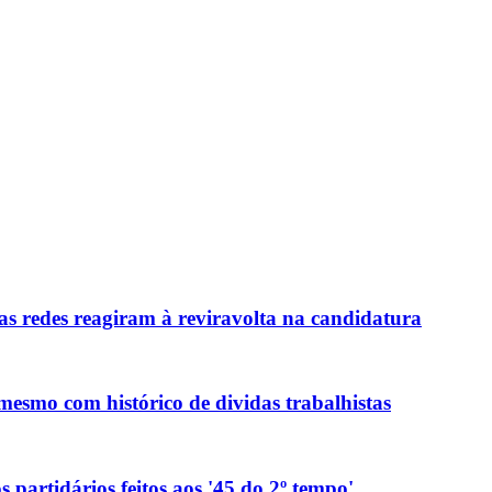
as redes reagiram à reviravolta na candidatura
mesmo com histórico de dividas trabalhistas
 partidários feitos aos '45 do 2º tempo'