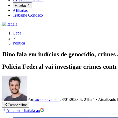
Filiadas
Afiliadas
Trabalhe Conosco
Capa
Política
Dino fala em indícios de genocídio, crime
Polícia Federal vai investigar crimes con
Por
Lucas Pavanelli
23/01/2023 às 21h24
•
Atualizado
Compartilhar
Adicionar Itatiaia ao