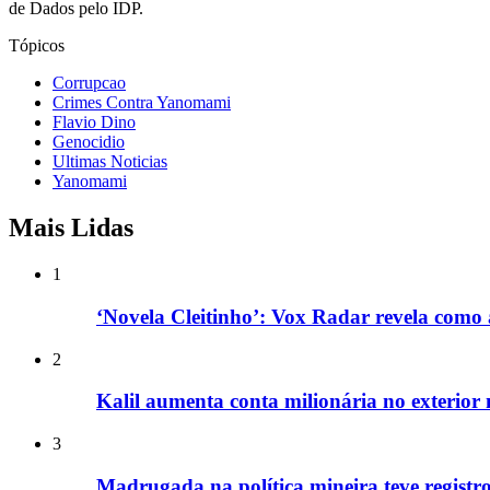
de Dados pelo IDP.
Tópicos
Corrupcao
Crimes Contra Yanomami
Flavio Dino
Genocidio
Ultimas Noticias
Yanomami
Mais Lidas
1
‘Novela Cleitinho’: Vox Radar revela como 
2
Kalil aumenta conta milionária no exterior 
3
Madrugada na política mineira teve registros