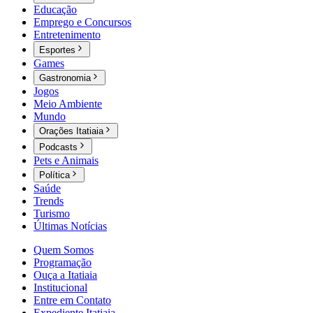
Educação
Emprego e Concursos
Entretenimento
Esportes
Games
Gastronomia
Jogos
Meio Ambiente
Mundo
Orações Itatiaia
Podcasts
Pets e Animais
Política
Saúde
Trends
Turismo
Últimas Notícias
Quem Somos
Programação
Ouça a Itatiaia
Institucional
Entre em Contato
Expediente Itatiaia