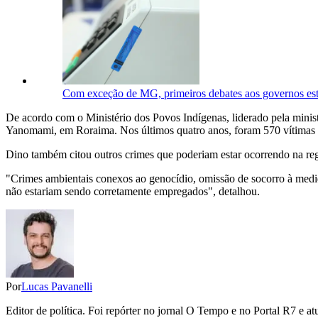
Com exceção de MG, primeiros debates aos governos es
De acordo com o Ministério dos Povos Indígenas, liderado pela minis
Yanomami, em Roraima. Nos últimos quatro anos, foram 570 vítimas fat
Dino também citou outros crimes que poderiam estar ocorrendo na regi
"Crimes ambientais conexos ao genocídio, omissão de socorro à medid
não estariam sendo corretamente empregados", detalhou.
Por
Lucas Pavanelli
Editor de política. Foi repórter no jornal O Tempo e no Portal R7