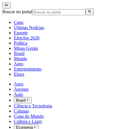
Buscar no portal
Capa
Últimas Notícias
Esporte
Eleições 2026
Política
Minas Gerais
Brasil
Mundo
Agro
Entretenimento
Eloos
Agro
Apostas
Auto
Brasil
Ciência e Tecnologia
Colunas
Copa do Mundo
Cultura e Lazer
Economia