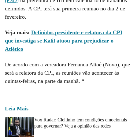
(PSD)
na prefeitura de BH tem calendário de trabalhos
definidos. A CPI terá sua primeira reunião no dia 2 de
fevereiro.
Veja mais:
Definidos presidente e relatora da CPI
que investiga se Kalil atuou para prejudicar o
Atlético
De acordo com a vereadora Fernanda Altoé (Novo), que
será a relatora da CPI, as reuniões vão acontecer às
quintas-feiras, na parte da manhã. “
Leia Mais
Vox Radar: Cleitinho tem condições emocionais
para governar? Veja a opinião das redes