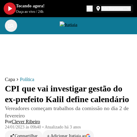
Tocando agora!
Belo Horizonte
Ouça ao vivo
/
24h
Capa
Política
CPI que vai investigar gestão do
ex-prefeito Kalil define calendário
Vereadores começam trabalhos da comissão no dia 2 de
fevereiro
Por
Clever Ribeiro
24/01/2023 às 09h40
•
Atualizado
há 3 anos
Compartilhar
Adicionar Itatiaia ao