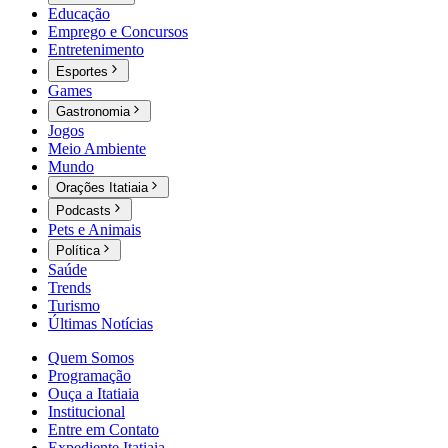
Educação
Emprego e Concursos
Entretenimento
Esportes
Games
Gastronomia
Jogos
Meio Ambiente
Mundo
Orações Itatiaia
Podcasts
Pets e Animais
Política
Saúde
Trends
Turismo
Últimas Notícias
Quem Somos
Programação
Ouça a Itatiaia
Institucional
Entre em Contato
Expediente Itatiaia