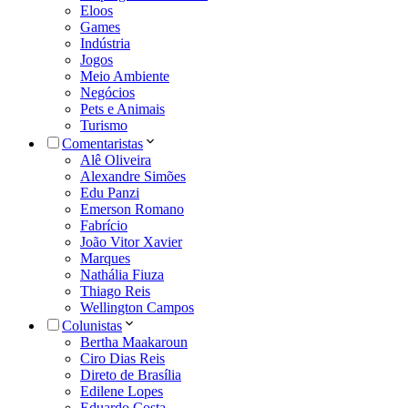
Eloos
Games
Indústria
Jogos
Meio Ambiente
Negócios
Pets e Animais
Turismo
Comentaristas
Alê Oliveira
Alexandre Simões
Edu Panzi
Emerson Romano
Fabrício
João Vitor Xavier
Marques
Nathália Fiuza
Thiago Reis
Wellington Campos
Colunistas
Bertha Maakaroun
Ciro Dias Reis
Direto de Brasília
Edilene Lopes
Eduardo Costa