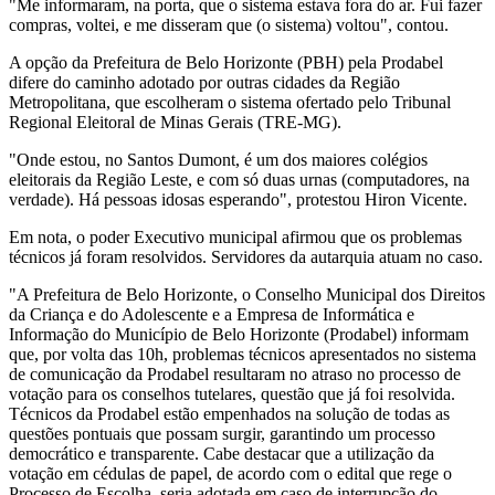
"Me informaram, na porta, que o sistema estava fora do ar. Fui fazer
compras, voltei, e me disseram que (o sistema) voltou", contou.
A opção da Prefeitura de Belo Horizonte (PBH) pela Prodabel
difere do caminho adotado por outras cidades da Região
Metropolitana, que escolheram o sistema ofertado pelo Tribunal
Regional Eleitoral de Minas Gerais (TRE-MG).
"Onde estou, no Santos Dumont, é um dos maiores colégios
eleitorais da Região Leste, e com só duas urnas (computadores, na
verdade). Há pessoas idosas esperando", protestou Hiron Vicente.
Em nota, o poder Executivo municipal afirmou que os problemas
técnicos já foram resolvidos. Servidores da autarquia atuam no caso.
"A Prefeitura de Belo Horizonte, o Conselho Municipal dos Direitos
da Criança e do Adolescente e a Empresa de Informática e
Informação do Município de Belo Horizonte (Prodabel) informam
que, por volta das 10h, problemas técnicos apresentados no sistema
de comunicação da Prodabel resultaram no atraso no processo de
votação para os conselhos tutelares, questão que já foi resolvida.
Técnicos da Prodabel estão empenhados na solução de todas as
questões pontuais que possam surgir, garantindo um processo
democrático e transparente. Cabe destacar que a utilização da
votação em cédulas de papel, de acordo com o edital que rege o
Processo de Escolha, seria adotada em caso de interrupção do