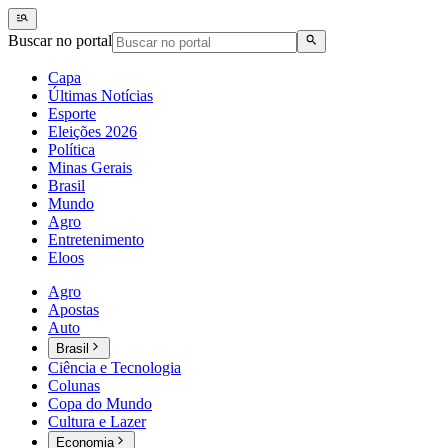
Buscar no portal
Capa
Últimas Notícias
Esporte
Eleições 2026
Política
Minas Gerais
Brasil
Mundo
Agro
Entretenimento
Eloos
Agro
Apostas
Auto
Brasil
Ciência e Tecnologia
Colunas
Copa do Mundo
Cultura e Lazer
Economia