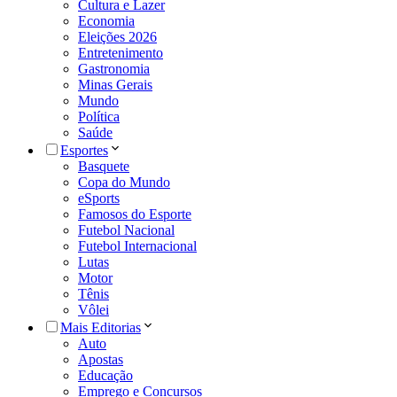
Cultura e Lazer
Economia
Eleições 2026
Entretenimento
Gastronomia
Minas Gerais
Mundo
Política
Saúde
Esportes
Basquete
Copa do Mundo
eSports
Famosos do Esporte
Futebol Nacional
Futebol Internacional
Lutas
Motor
Tênis
Vôlei
Mais Editorias
Auto
Apostas
Educação
Emprego e Concursos