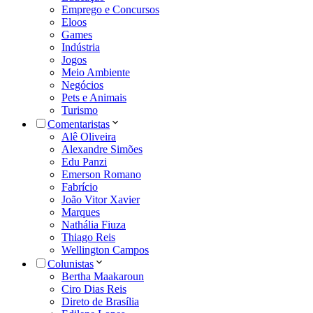
Emprego e Concursos
Eloos
Games
Indústria
Jogos
Meio Ambiente
Negócios
Pets e Animais
Turismo
Comentaristas
Alê Oliveira
Alexandre Simões
Edu Panzi
Emerson Romano
Fabrício
João Vitor Xavier
Marques
Nathália Fiuza
Thiago Reis
Wellington Campos
Colunistas
Bertha Maakaroun
Ciro Dias Reis
Direto de Brasília