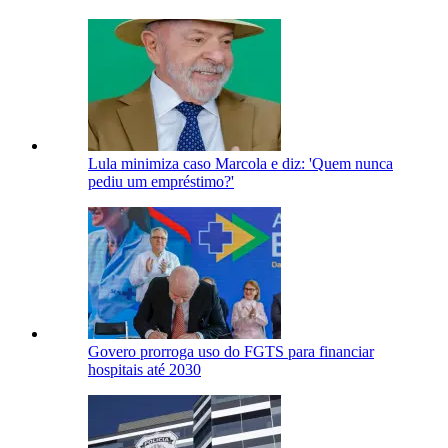
Lula minimiza caso Marcola e diz: 'Quem nunca
pediu um empréstimo?'
Govero prorroga uso do FGTS para financiar
hospitais até 2030