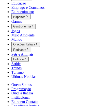
Educação
Emprego e Concursos
Entretenimento
Esportes
Games
Gastronomia
Jogos
Meio Ambiente
Mundo
Orações Itatiaia
Podcasts
Pets e Animais
Política
Saúde
Trends
Turismo
Últimas Notícias
Quem Somos
Programação
Ouça a Itatiaia
Institucional
Entre em Contato
Expediente Itatiaia