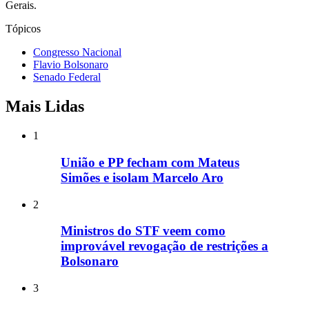
Gerais.
Tópicos
Congresso Nacional
Flavio Bolsonaro
Senado Federal
Mais Lidas
1
União e PP fecham com Mateus
Simões e isolam Marcelo Aro
2
Ministros do STF veem como
improvável revogação de restrições a
Bolsonaro
3