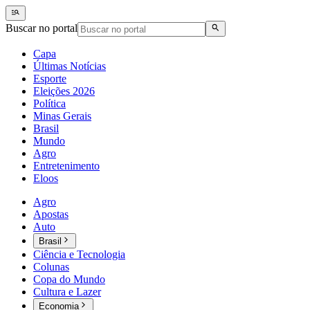
Buscar no portal
Capa
Últimas Notícias
Esporte
Eleições 2026
Política
Minas Gerais
Brasil
Mundo
Agro
Entretenimento
Eloos
Agro
Apostas
Auto
Brasil
Ciência e Tecnologia
Colunas
Copa do Mundo
Cultura e Lazer
Economia