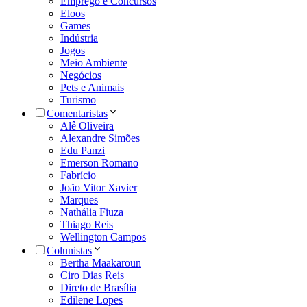
Emprego e Concursos
Eloos
Games
Indústria
Jogos
Meio Ambiente
Negócios
Pets e Animais
Turismo
Comentaristas
Alê Oliveira
Alexandre Simões
Edu Panzi
Emerson Romano
Fabrício
João Vitor Xavier
Marques
Nathália Fiuza
Thiago Reis
Wellington Campos
Colunistas
Bertha Maakaroun
Ciro Dias Reis
Direto de Brasília
Edilene Lopes