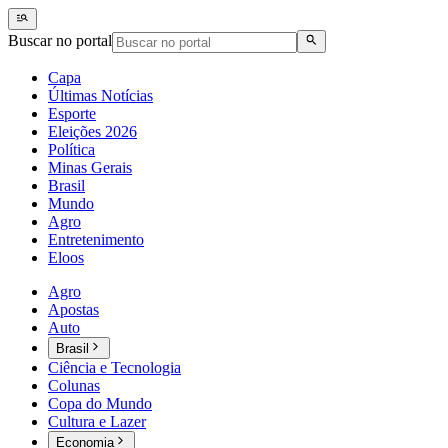
Buscar no portal
Capa
Últimas Notícias
Esporte
Eleições 2026
Política
Minas Gerais
Brasil
Mundo
Agro
Entretenimento
Eloos
Agro
Apostas
Auto
Brasil
Ciência e Tecnologia
Colunas
Copa do Mundo
Cultura e Lazer
Economia