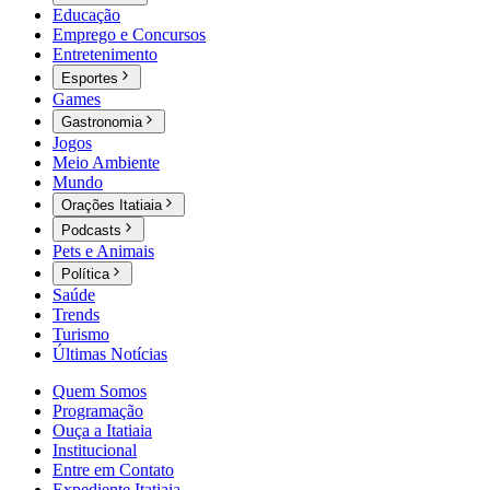
Educação
Emprego e Concursos
Entretenimento
Esportes
Games
Gastronomia
Jogos
Meio Ambiente
Mundo
Orações Itatiaia
Podcasts
Pets e Animais
Política
Saúde
Trends
Turismo
Últimas Notícias
Quem Somos
Programação
Ouça a Itatiaia
Institucional
Entre em Contato
Expediente Itatiaia