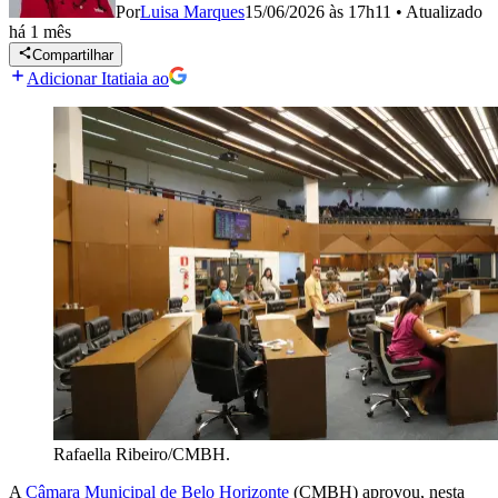
Por
Luisa Marques
15/06/2026 às 17h11
•
Atualizado
há 1 mês
Compartilhar
Adicionar Itatiaia ao
Rafaella Ribeiro/CMBH.
A
Câmara Municipal de Belo Horizonte
(CMBH) aprovou, nesta