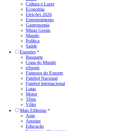
Cultura e Lazer
Economia
Eleições 2026
Entretenimento
Gastronomia
Minas Gerais
Mundo
Política
Saúde
Esportes
Basquete
Copa do Mundo
eSports
Famosos do Esporte
Futebol Nacional
Futebol Internacional
Lutas
Motor
Tênis
Vôlei
Mais Editorias
Auto
Apostas
Educação