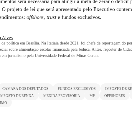
imentos será necessária para atingir a meta de zerar o déficit
 O projeto de lei que será apresentado pelo Executivo contemp
rendimentos:
offshore
,
trust
e fundos exclusivos.
a Alves
 de política em Brasília. Na Itatiaia desde 2021, foi chefe de reportagem do po
pecial sobre alimentação escolar financiada pela Jeduca. Antes, repórter de Ci
 em jornalismo pela Universidade Federal de Minas Gerais.
CAMARA DOS DEPUTADOS
FUNDOS EXCLUSIVOS
IMPOSTO DE R
IMPOSTO DE RENDA
MEDIDA PROVISORIA
MP
OFFSHORES
NIMO