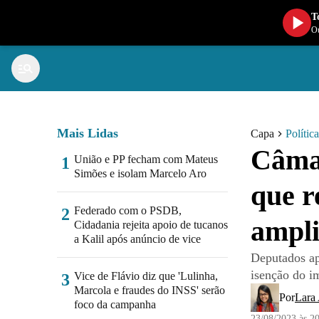
T
Ou
Mais Lidas
Capa
Política
Câma
União e PP fecham com Mateus
1
Simões e isolam Marcelo Aro
que r
Federado com o PSDB,
2
ampli
Cidadania rejeita apoio de tucanos
a Kalil após anúncio de vice
Deputados ap
isenção do im
Vice de Flávio diz que 'Lulinha,
3
Marcola e fraudes do INSS' serão
Por
Lara
foco da campanha
23/08/2023 às 2