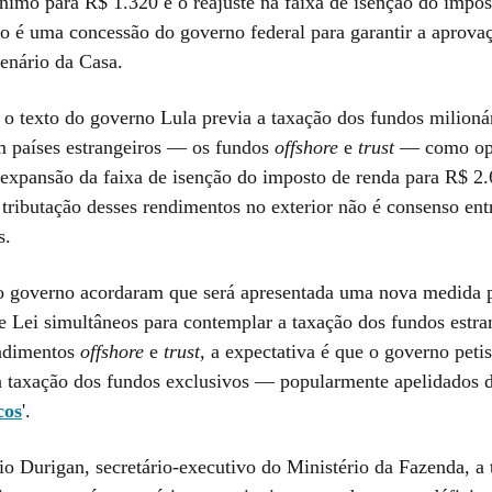
ínimo para R$ 1.320 e o reajuste na faixa de isenção do impos
to é uma concessão do governo federal para garantir a aprova
lenário da Casa.
 o texto do governo Lula previa a taxação dos fundos milioná
m países estrangeiros — os fundos
offshore
e
trust
— como op
expansão da faixa de isenção do imposto de renda para R$ 2.
 tributação desses rendimentos no exterior não é consenso ent
s.
 governo acordaram que será apresentada uma nova medida p
e Lei simultâneos para contemplar a taxação dos fundos estra
ndimentos
offshore
e
trust
, a expectativa é que o governo pet
a taxação dos fundos exclusivos — popularmente apelidados d
cos
'.
o Durigan, secretário-executivo do Ministério da Fazenda, a 