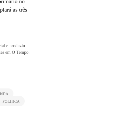
 primário no
lará as três
rtal e produziu
dades em O Tempo.
ENDA
POLITICA