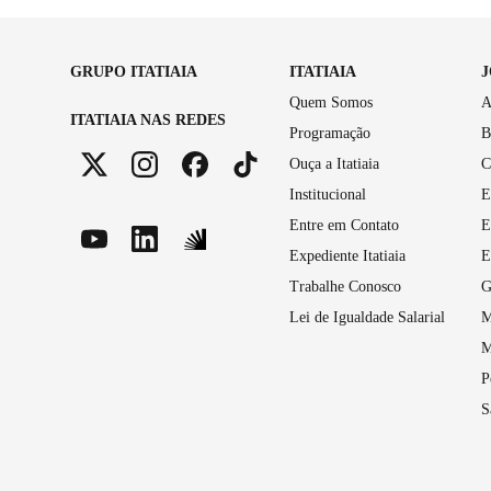
GRUPO ITATIAIA
ITATIAIA
Quem Somos
A
ITATIAIA NAS REDES
Programação
B
Ouça a Itatiaia
C
Institucional
E
Entre em Contato
E
Expediente Itatiaia
E
Trabalhe Conosco
G
Lei de Igualdade Salarial
M
M
P
S