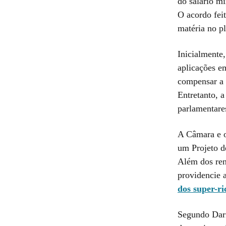
do salário m
O acordo fei
matéria no p
Inicialmente,
aplicações e
compensar a 
Entretanto, a
parlamentare
A Câmara e o
um Projeto d
Além dos re
providencie 
dos super-ri
Segundo Dari