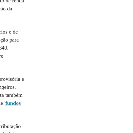
to de renda.
ção da
rios e de
ção para
640.
re
rovisória e
ngeiros.
ista também
e '
fundos
tributação