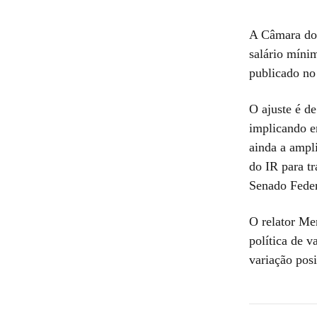
A Câmara dos
salário míni
publicado no
O ajuste é d
implicando e
ainda a ampl
do IR para t
Senado Federa
O relator Me
política de 
variação posi