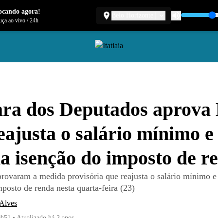
ocando agora!
Belo Horizonte
ça ao vivo
/
24h
ra dos Deputados aprova
eajusta o salário mínimo e
a isenção do imposto de r
rovaram a medida provisória que reajusta o salário mínimo e
posto de renda nesta quarta-feira (23)
 Alves
0h51
•
Atualizado
há 2 anos