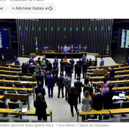
ar
Adicionar Itatiaia ao
tados aprovou nesta quarta-feira
•
Zeca Ribeiro | Câmara dos Deputados