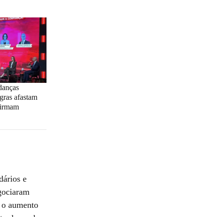
danças
egras afastam
firmam
dários e
egociaram
 o aumento