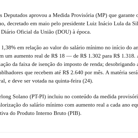
 Deputados aprovou a Medida Provisória (MP) que garante o
mo, decretado em maio pelo presidente Luiz Inácio Lula da Si
 Diário Oficial da União (DOU) à época.
e 1,38% em relação ao valor do salário mínimo no início do a
m um aumento real de R$ 18 — de R$ 1.302 para R$ 1.318. 
iação da faixa de isenção do imposto de renda; desobrigando 
rablhadores que recebem até R$ 2.640 por mês. A matéria será
l, e deve ser votada na quinta-feira (24).
rlong Solano (PT-PI) incluiu no conteúdo da medida provisór
valorização do salário mínimo com aumento real a cada ano eq
tiva do Produto Interno Bruto (PIB).