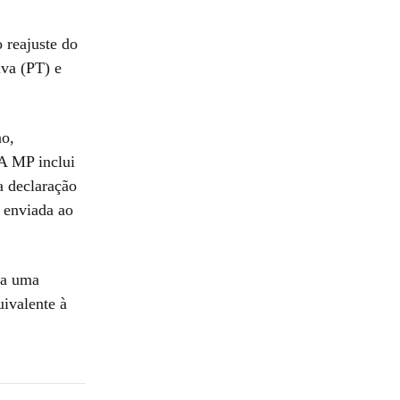
 reajuste do
lva (PT) e
no,
A MP inclui
a declaração
 enviada ao
ia uma
uivalente à