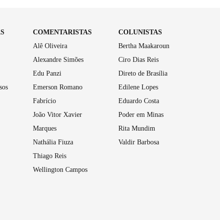
AS
COMENTARISTAS
COLUNISTAS
Alê Oliveira
Bertha Maakaroun
Alexandre Simões
Ciro Dias Reis
Edu Panzi
Direto de Brasília
sos
Emerson Romano
Edilene Lopes
Fabrício
Eduardo Costa
João Vitor Xavier
Poder em Minas
Marques
Rita Mundim
Nathália Fiuza
Valdir Barbosa
Thiago Reis
Wellington Campos