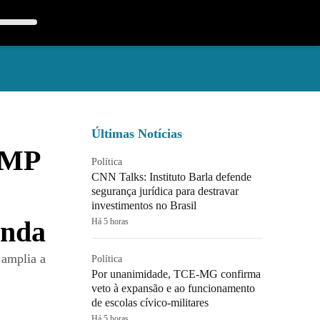
Últimas Notícias
 MP
Política
CNN Talks: Instituto Barla defende
segurança jurídica para destravar
investimentos no Brasil
enda
Há 5 horas
 amplia a
Política
Por unanimidade, TCE-MG confirma
veto à expansão e ao funcionamento
de escolas cívico-militares
Há 5 horas