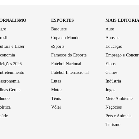
JORNALISMO
ESPORTES
MAIS EDITORI
gro
Basquete
Auto
rasil
Copa do Mundo
Apostas
ultura e Lazer
eSports
Educação
conomia
Famosos do Esporte
Emprego e Concur
leições 2026
Futebol Nacional
Eloos
ntretenimento
Futebol Internacional
Games
astronomia
Lutas
Indústria
inas Gerais
Motor
Jogos
undo
Tênis
Meio Ambiente
olítica
Vôlei
Negócios
aúde
Pets e Animais
Turismo