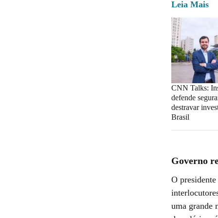
Leia Mais
CNN Talks: Ins
defende segura
destravar inve
Brasil
Governo re
O presidente
interlocutor
uma grande m