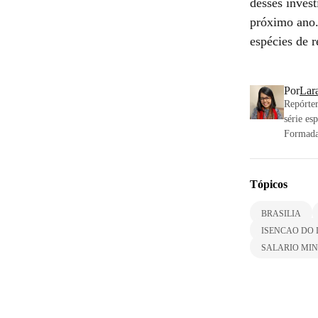
desses invest
próximo ano.
espécies de 
Por
Lar
Repórter
série es
Formada
Tópicos
BRASILIA
ISENCAO DO 
SALARIO MI