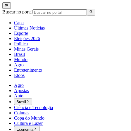
Buscar no portal
Capa
Últimas Notícias
Esporte
Eleições 2026
Política
Minas Gerais
Brasil
Mundo
Agro
Entretenimento
Eloos
Agro
Apostas
Auto
Brasil
Ciência e Tecnologia
Colunas
Copa do Mundo
Cultura e Lazer
Economia