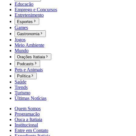
Educação
Emprego e Concursos
Entretenimento
Esportes
Games
Gastronomia
Jogos
Meio Ambiente
Mundo
Orações Itatiaia
Podcasts
Pets e Animais
Política
Saúde
Trends
Turismo
Últimas Notícias
Quem Somos
Programação
Ouça a Itatiaia
Institucional
Entre em Contato
Expediente Itatiaia