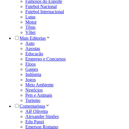
Famosos do Esporte
Futebol Nacional
Futebol Internacional
Lutas
Motor
Tênis
Vôlei
Mais Editorias
Auto
Apostas
Educação
Emprego e Concursos
Eloos
Games
Indústria
Jogos
Meio Ambiente
Negócios
Pets e Animais
Turismo
Comentaristas
Alê Oliveira
Alexandre Simões
Edu Panzi
Emerson Romano