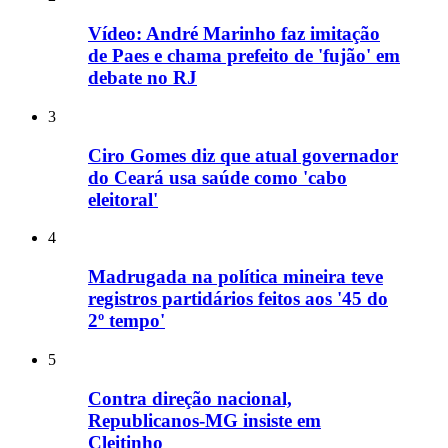
Vídeo: André Marinho faz imitação
de Paes e chama prefeito de 'fujão' em
debate no RJ
3
Ciro Gomes diz que atual governador
do Ceará usa saúde como 'cabo
eleitoral'
4
Madrugada na política mineira teve
registros partidários feitos aos '45 do
2º tempo'
5
Contra direção nacional,
Republicanos-MG insiste em
Cleitinho