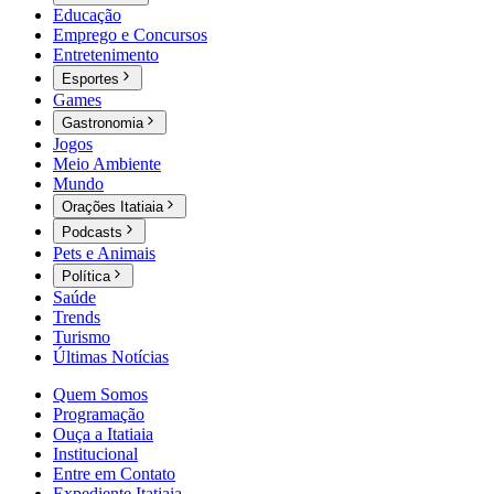
Educação
Emprego e Concursos
Entretenimento
Esportes
Games
Gastronomia
Jogos
Meio Ambiente
Mundo
Orações Itatiaia
Podcasts
Pets e Animais
Política
Saúde
Trends
Turismo
Últimas Notícias
Quem Somos
Programação
Ouça a Itatiaia
Institucional
Entre em Contato
Expediente Itatiaia