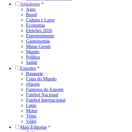
Jornalismo
Agro
Brasil
Cultura e Lazer
Economia
Eleições 2026
Entretenimento
Gastronomia
Minas Gerais
Mundo
Política
Saúde
Esportes
Basquete
Copa do Mundo
eSports
Famosos do Esporte
Futebol Nacional
Futebol Internacional
Lutas
Motor
Tênis
Vôlei
Mais Editorias