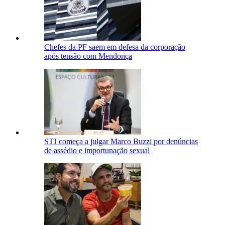
Chefes da PF saem em defesa da corporação
após tensão com Mendonça
STJ começa a julgar Marco Buzzi por denúncias
de assédio e importunação sexual