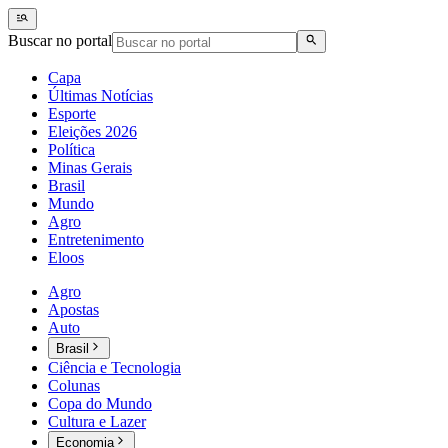
Buscar no portal
Capa
Últimas Notícias
Esporte
Eleições 2026
Política
Minas Gerais
Brasil
Mundo
Agro
Entretenimento
Eloos
Agro
Apostas
Auto
Brasil
Ciência e Tecnologia
Colunas
Copa do Mundo
Cultura e Lazer
Economia