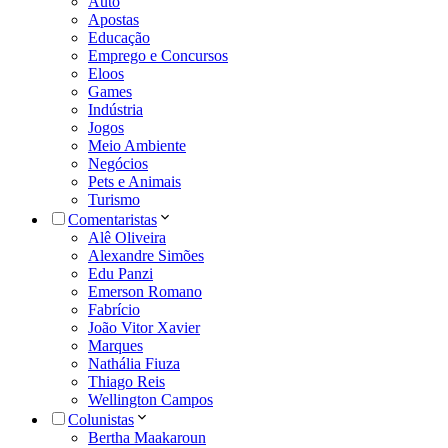
Auto
Apostas
Educação
Emprego e Concursos
Eloos
Games
Indústria
Jogos
Meio Ambiente
Negócios
Pets e Animais
Turismo
Comentaristas
Alê Oliveira
Alexandre Simões
Edu Panzi
Emerson Romano
Fabrício
João Vitor Xavier
Marques
Nathália Fiuza
Thiago Reis
Wellington Campos
Colunistas
Bertha Maakaroun