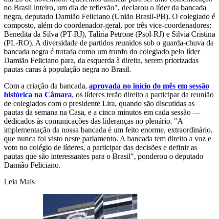
no Brasil inteiro, um dia de reflexão", declarou o líder da bancada
negra, deputado Damião Feliciano (União Brasil-PB). O colegiado é
composto, além do coordenador-geral, por três vice-coordenadores:
Benedita da Silva (PT-RJ), Talíria Petrone (Psol-RJ) e Silvia Cristina
(PL-RO). A diversidade de partidos reunidos sob o guarda-chuva da
bancada negra é tratada como um trunfo do colegiado pelo líder
Damião Feliciano para, da esquerda à direita, serem priorizadas
pautas caras à população negra no Brasil.
Com a criação da bancada,
aprovada no início do mês em sessão
histórica na Câmara
, os líderes terão direito a participar da reunião
de colegiados com o presidente Lira, quando são discutidas as
pautas da semana na Casa, e a cinco minutos em cada sessão —
dedicados às comunicações das lideranças no plenário. "A
implementação da nossa bancada é um feito enorme, extraordinário,
que nunca foi visto neste parlamento. A bancada tem direito a voz e
voto no colégio de líderes, a participar das decisões e definir as
pautas que são interessantes para o Brasil", ponderou o deputado
Damião Feliciano.
Leia Mais