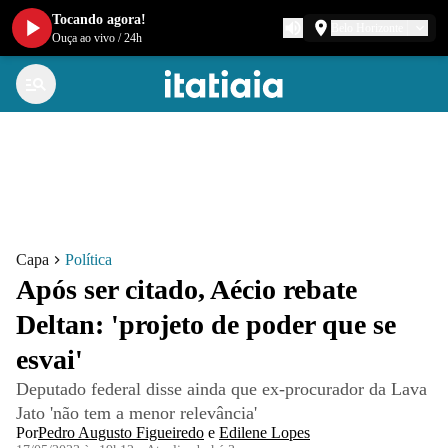
Tocando agora!
Belo Horizonte
Ouça ao vivo
/
24h
Capa
Política
Após ser citado, Aécio rebate
Deltan: 'projeto de poder que se
esvai'
Deputado federal disse ainda que ex-procurador da Lava
Jato 'não tem a menor relevância'
Por
Pedro Augusto Figueiredo
e
Edilene Lopes