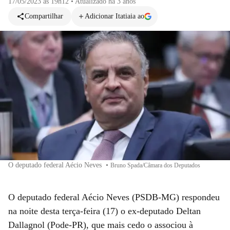
17/05/2023 às 19h12
•
Atualizado
há 3 anos
Compartilhar
Adicionar Itatiaia ao
O deputado federal Aécio Neves
•
Bruno Spada/Câmara dos Deputados
O deputado federal Aécio Neves (PSDB-MG) respondeu
na noite desta terça-feira (17) o ex-deputado Deltan
Dallagnol (Pode-PR), que mais cedo o associou à