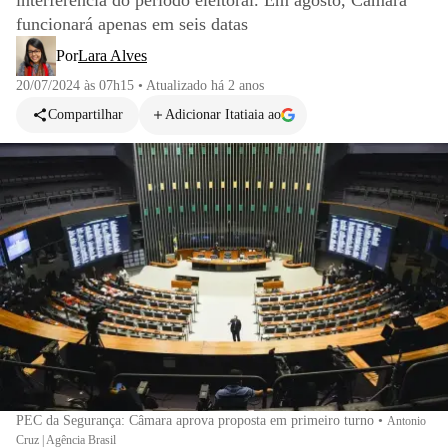
interferência do período eleitoral. Em agosto, Câmara
funcionará apenas em seis datas
Por
Lara Alves
20/07/2024 às 07h15
•
Atualizado
há 2 anos
Compartilhar
Adicionar Itatiaia ao
PEC da Segurança: Câmara aprova proposta em primeiro turno
•
Antonio
Cruz | Agência Brasil