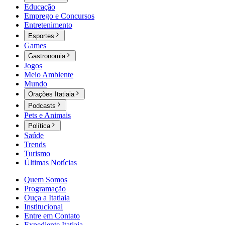
Educação
Emprego e Concursos
Entretenimento
Esportes
Games
Gastronomia
Jogos
Meio Ambiente
Mundo
Orações Itatiaia
Podcasts
Pets e Animais
Política
Saúde
Trends
Turismo
Últimas Notícias
Quem Somos
Programação
Ouça a Itatiaia
Institucional
Entre em Contato
Expediente Itatiaia