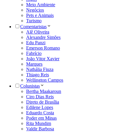
Meio Ambiente
Negócios
Pets e Animais
Turismo
Comentaristas
Alê Oliveira
Alexandre Simões
Edu Panzi
Emerson Romano
Fabrício
João Vitor Xavier
Marques
Nathália Fiuza
Thiago Reis
Wellington Campos
Colunistas
Bertha Maakaroun
Ciro Dias Reis
Direto de Brasília
Edilene Lopes
Eduardo Costa
Poder em Minas
Rita Mundim
Valdir Barbosa