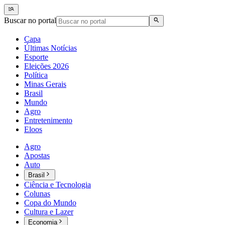
Buscar no portal
Capa
Últimas Notícias
Esporte
Eleições 2026
Política
Minas Gerais
Brasil
Mundo
Agro
Entretenimento
Eloos
Agro
Apostas
Auto
Brasil
Ciência e Tecnologia
Colunas
Copa do Mundo
Cultura e Lazer
Economia