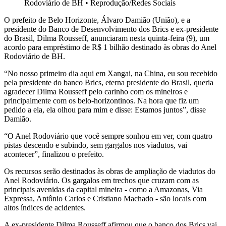
Rodoviário de BH
•
Reprodução/Redes Sociais
O prefeito de Belo Horizonte, Álvaro Damião (União), e a
presidente do Banco de Desenvolvimento dos Brics e ex-presidente
do Brasil, Dilma Rousseff, anunciaram nesta quinta-feira (9), um
acordo para empréstimo de R$ 1 bilhão destinado às obras do Anel
Rodoviário de BH.
“No nosso primeiro dia aqui em Xangai, na China, eu sou recebido
pela presidente do banco Brics, eterna presidente do Brasil, queria
agradecer Dilma Rousseff pelo carinho com os mineiros e
principalmente com os belo-horizontinos. Na hora que fiz um
pedido a ela, ela olhou para mim e disse: Estamos juntos”, disse
Damião.
“O Anel Rodoviário que você sempre sonhou em ver, com quatro
pistas descendo e subindo, sem gargalos nos viadutos, vai
acontecer”, finalizou o prefeito.
Os recursos serão destinados às obras de ampliação de viadutos do
Anel Rodoviário. Os gargalos em trechos que cruzam com as
principais avenidas da capital mineira - como a Amazonas, Via
Expressa, Antônio Carlos e Cristiano Machado - são locais com
altos índices de acidentes.
A ex-presidente Dilma Rousseff afirmou que o banco dos Brics vai