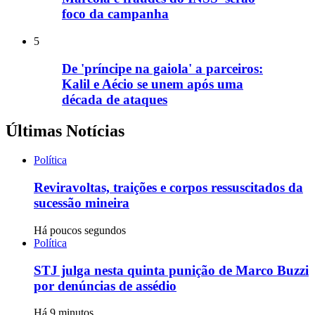
foco da campanha
5
De 'príncipe na gaiola' a parceiros:
Kalil e Aécio se unem após uma
década de ataques
Últimas Notícias
Política
Reviravoltas, traições e corpos ressuscitados da
sucessão mineira
Há poucos segundos
Política
STJ julga nesta quinta punição de Marco Buzzi
por denúncias de assédio
Há 9 minutos