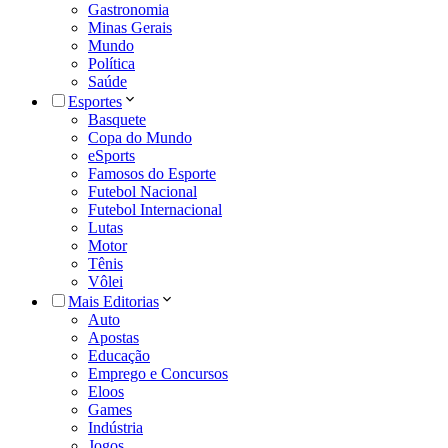
Gastronomia
Minas Gerais
Mundo
Política
Saúde
Esportes
Basquete
Copa do Mundo
eSports
Famosos do Esporte
Futebol Nacional
Futebol Internacional
Lutas
Motor
Tênis
Vôlei
Mais Editorias
Auto
Apostas
Educação
Emprego e Concursos
Eloos
Games
Indústria
Jogos