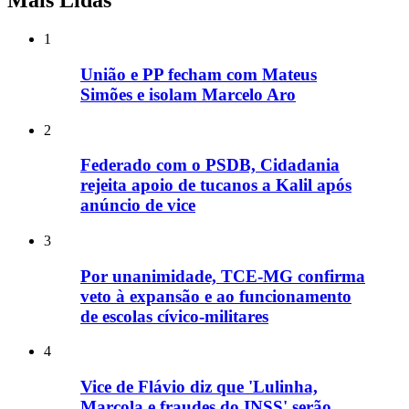
Mais Lidas
1
União e PP fecham com Mateus
Simões e isolam Marcelo Aro
2
Federado com o PSDB, Cidadania
rejeita apoio de tucanos a Kalil após
anúncio de vice
3
Por unanimidade, TCE-MG confirma
veto à expansão e ao funcionamento
de escolas cívico-militares
4
Vice de Flávio diz que 'Lulinha,
Marcola e fraudes do INSS' serão