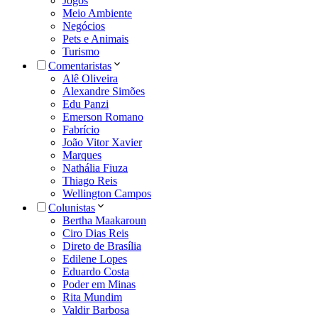
Jogos
Meio Ambiente
Negócios
Pets e Animais
Turismo
Comentaristas
Alê Oliveira
Alexandre Simões
Edu Panzi
Emerson Romano
Fabrício
João Vitor Xavier
Marques
Nathália Fiuza
Thiago Reis
Wellington Campos
Colunistas
Bertha Maakaroun
Ciro Dias Reis
Direto de Brasília
Edilene Lopes
Eduardo Costa
Poder em Minas
Rita Mundim
Valdir Barbosa