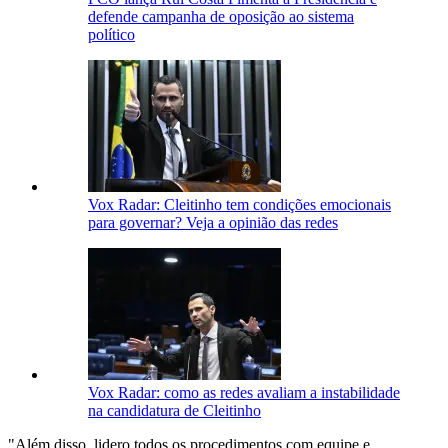
defende campanha de oposição ao sistema
político
Vox Radar: Cleitinho tem condições emocionais
para governar? Veja a opinião das redes
Vox Radar: como as redes avaliam a instabilidade
na candidatura de Cleitinho
"Além disso, lidero todos os procedimentos com equipe e