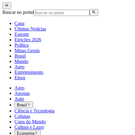
Buscar no portal
Capa
Últimas Notícias
Esporte
Eleições 2026
Política
Minas Gerais
Brasil
Mundo
Agro
Entretenimento
Eloos
Agro
Apostas
Auto
Brasil
Ciência e Tecnologia
Colunas
Copa do Mundo
Cultura e Lazer
Economia