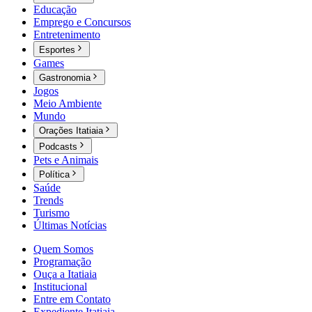
Educação
Emprego e Concursos
Entretenimento
Esportes
Games
Gastronomia
Jogos
Meio Ambiente
Mundo
Orações Itatiaia
Podcasts
Pets e Animais
Política
Saúde
Trends
Turismo
Últimas Notícias
Quem Somos
Programação
Ouça a Itatiaia
Institucional
Entre em Contato
Expediente Itatiaia