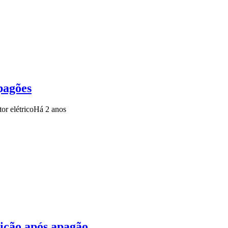
pagões
or elétrico
Há 2 anos
sição após apagão