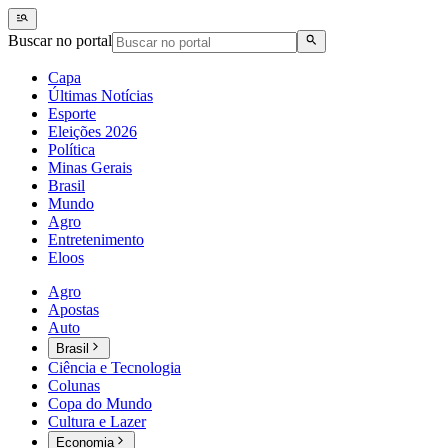
Buscar no portal
Capa
Últimas Notícias
Esporte
Eleições 2026
Política
Minas Gerais
Brasil
Mundo
Agro
Entretenimento
Eloos
Agro
Apostas
Auto
Brasil
Ciência e Tecnologia
Colunas
Copa do Mundo
Cultura e Lazer
Economia