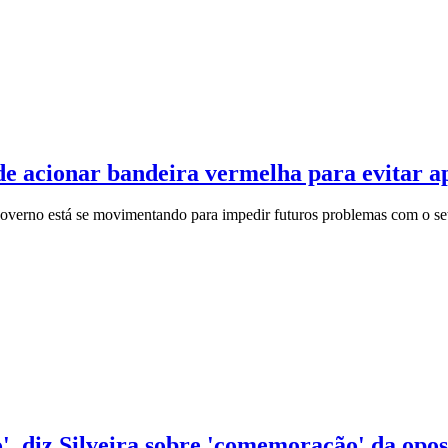
de acionar bandeira vermelha para evitar a
governo está se movimentando para impedir futuros problemas com o set
o', diz Silveira sobre 'comemoração' da opo