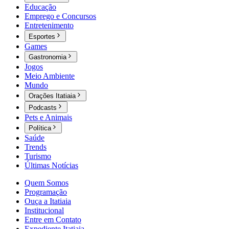
Educação
Emprego e Concursos
Entretenimento
Esportes
Games
Gastronomia
Jogos
Meio Ambiente
Mundo
Orações Itatiaia
Podcasts
Pets e Animais
Política
Saúde
Trends
Turismo
Últimas Notícias
Quem Somos
Programação
Ouça a Itatiaia
Institucional
Entre em Contato
Expediente Itatiaia