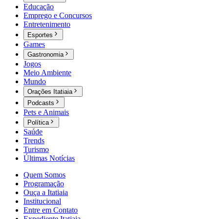
Educação
Emprego e Concursos
Entretenimento
Esportes
Games
Gastronomia
Jogos
Meio Ambiente
Mundo
Orações Itatiaia
Podcasts
Pets e Animais
Política
Saúde
Trends
Turismo
Últimas Notícias
Quem Somos
Programação
Ouça a Itatiaia
Institucional
Entre em Contato
Expediente Itatiaia