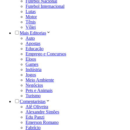
Futebol Nacional
Futebol Internacional
Lutas
Motor
Tênis
Vôlei
Mais Editorias
Auto
Apostas
Educação
Emprego e Concursos
Eloos
Games
Indústria
Jogos
Meio Ambiente
Negócios
Pets e Animais
Turismo
Comentaristas
Alê Oliveira
Alexandre Simões
Edu Panzi
Emerson Romano
Fabrício