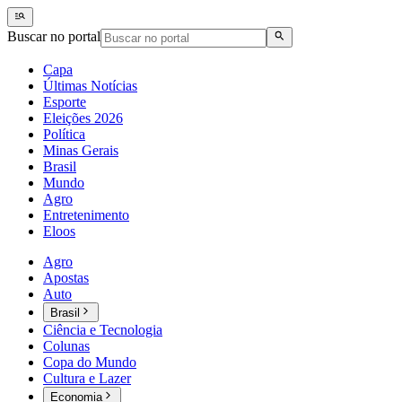
Buscar no portal
Capa
Últimas Notícias
Esporte
Eleições 2026
Política
Minas Gerais
Brasil
Mundo
Agro
Entretenimento
Eloos
Agro
Apostas
Auto
Brasil
Ciência e Tecnologia
Colunas
Copa do Mundo
Cultura e Lazer
Economia