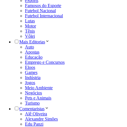
eSports
Famosos do Esporte
Futebol Nacional
Futebol Internacional
Lutas
Motor
Tênis
Vôlei
Mais Editorias
Auto
Apostas
Educação
Emprego e Concursos
Eloos
Games
Indústria
Jogos
Meio Ambiente
Negócios
Pets e Animais
Turismo
Comentaristas
Alê Oliveira
Alexandre Simões
Edu Panzi