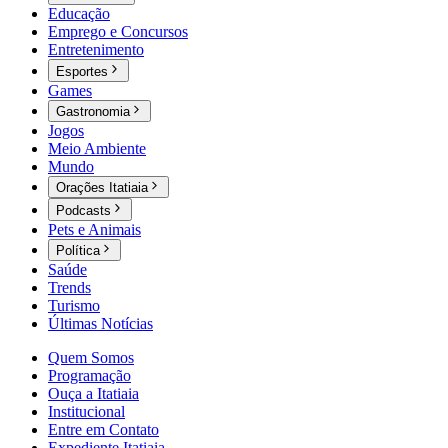
Educação
Emprego e Concursos
Entretenimento
Esportes
Games
Gastronomia
Jogos
Meio Ambiente
Mundo
Orações Itatiaia
Podcasts
Pets e Animais
Política
Saúde
Trends
Turismo
Últimas Notícias
Quem Somos
Programação
Ouça a Itatiaia
Institucional
Entre em Contato
Expediente Itatiaia