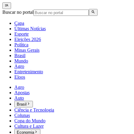
Buscar no portal
Capa
Últimas Notícias
Esporte
Eleições 2026
Política
Minas Gerais
Brasil
Mundo
Agro
Entretenimento
Eloos
Agro
Apostas
Auto
Brasil
Ciência e Tecnologia
Colunas
Copa do Mundo
Cultura e Lazer
Economia