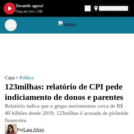
Tocando agora!
Belo Horizonte
Ouça ao vivo
/
24h
Capa
Política
123milhas: relatório de CPI pede
indiciamento de donos e parentes
Relatório indica que o grupo movimentou cerca de R$
40 bilhões desde 2019; 123milhas é acusada de pirâmide
financeira
Por
Lara Alves