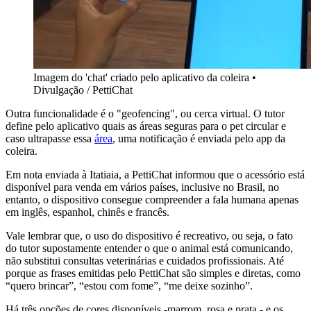
Imagem do 'chat' criado pelo aplicativo da coleira •
Divulgação / PettiChat
Outra funcionalidade é o "geofencing", ou cerca virtual. O tutor
define pelo aplicativo quais as áreas seguras para o pet circular e
caso ultrapasse essa
área
, uma notificação é enviada pelo app da
coleira.
Em nota enviada à Itatiaia, a PettiChat informou que o acessório está
disponível para venda em vários países, inclusive no Brasil, no
entanto, o dispositivo consegue compreender a fala humana apenas
em inglês, espanhol, chinês e francês.
Vale lembrar que, o uso do dispositivo é recreativo, ou seja, o fato
do tutor supostamente entender o que o animal está comunicando,
não substitui consultas veterinárias e cuidados profissionais. Até
porque as frases emitidas pelo PettiChat são simples e diretas, como
“quero brincar”, “estou com fome”, “me deixe sozinho”.
Há três opções de cores disponíveis -marrom, rosa e prata - e os