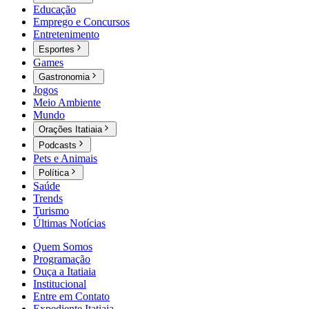
Educação
Emprego e Concursos
Entretenimento
Esportes
Games
Gastronomia
Jogos
Meio Ambiente
Mundo
Orações Itatiaia
Podcasts
Pets e Animais
Política
Saúde
Trends
Turismo
Últimas Notícias
Quem Somos
Programação
Ouça a Itatiaia
Institucional
Entre em Contato
Expediente Itatiaia