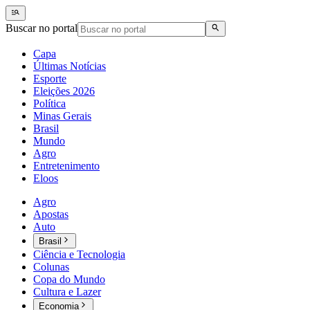
Buscar no portal
Capa
Últimas Notícias
Esporte
Eleições 2026
Política
Minas Gerais
Brasil
Mundo
Agro
Entretenimento
Eloos
Agro
Apostas
Auto
Brasil
Ciência e Tecnologia
Colunas
Copa do Mundo
Cultura e Lazer
Economia