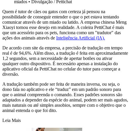
miados
•
Divulgação / Pettichat
Quem é tutor de cães ou gatos com certeza já pensou na
possibilidade de conseguir entender o que o pet estava tentando
comunicar através de um miado ou latido. A empresa chinesa Meng
Xiaoyi tornou esse desejo em realidade. A coleira PettiChat é mais
que um acessório para os pets, funciona como um "tradutor" das
ações dos animais através de
Inteligência Artificial (IA).
De acordo com site da empresa, a precisão de tradução em tempo
real é de 94,6%. Além disso, a tradução é feita em aproximadamente
1,2 segundos, sem a necessidade de apertar botões ou ativar
qualquer outro dispositivo. É necessário apenas a instalação do
aplicativo oficial da PettiChat no celular do tutor para começar a
diversão.
A tradução também pode ser feita de maneira inversa, ou seja, o
dono fala no aplicativo e ele “traduz” em um padrão sonoro para
que o animal compreenda o comando. Esses padrões sonoros são
adaptados a depender da espécie do animal, podem ser mais agudos,
mais naturais ou até simples assobios, sempre com o objetivo que o
animal entenda o que foi dito.
Leia Mais