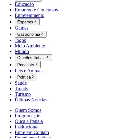
Educação
Emprego e Concursos
Entretenimento
Esportes
Games
Gastronomia
Jogos
Meio Ambiente
Mundo
Orações Itatiaia
Podcasts
Pets e Animais
Política
Saúde
Trends
Turismo
Últimas Notícias
Quem Somos
Programação
Ouça a Itatiaia
Institucional
Entre em Contato
Expediente Itatiaia