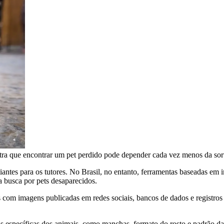
ra que encontrar um pet perdido pode depender cada vez menos da sort
antes para os tutores. No Brasil, no entanto, ferramentas baseadas em i
 busca por pets desaparecidos.
s com imagens publicadas em redes sociais, bancos de dados e registro
icas específicas dos animais, como manchas, formato do rosto e padrão 