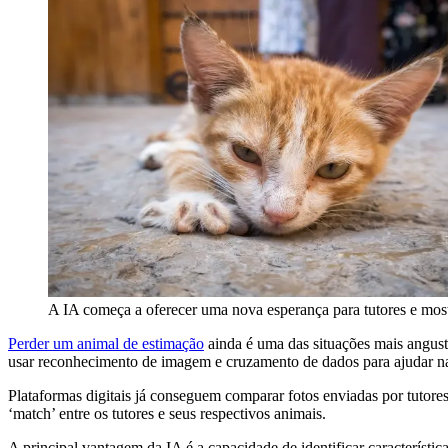
A IA começa a oferecer uma nova esperança para tutores e most
Perder um animal de estimação
ainda é uma das situações mais angusti
usar reconhecimento de imagem e cruzamento de dados para ajudar na
Plataformas digitais já conseguem comparar fotos enviadas por tutore
‘match’ entre os tutores e seus respectivos animais.
A principal vantagem da IA é a capacidade de identificar característ