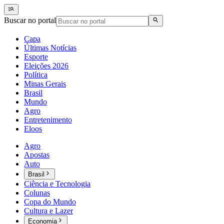
Buscar no portal
Capa
Últimas Notícias
Esporte
Eleições 2026
Política
Minas Gerais
Brasil
Mundo
Agro
Entretenimento
Eloos
Agro
Apostas
Auto
Brasil
Ciência e Tecnologia
Colunas
Copa do Mundo
Cultura e Lazer
Economia