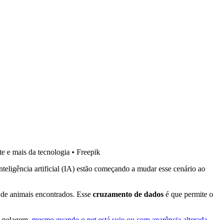
e e mais da tecnologia
•
Freepik
nteligência artificial (IA) estão começando a mudar esse cenário ao
s de animais encontrados. Esse
cruzamento de dados
é que permite o
da pelagem,
mesmo quando o pet está sujo ou com aparência alterada
.