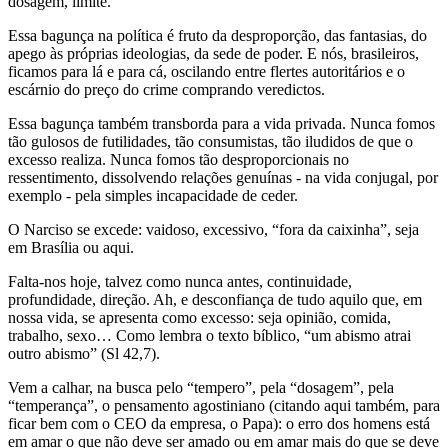
dosagem, limite.
Essa bagunça na política é fruto da desproporção, das fantasias, do
apego às próprias ideologias, da sede de poder. E nós, brasileiros,
ficamos para lá e para cá, oscilando entre flertes autoritários e o
escárnio do preço do crime comprando veredictos.
Essa bagunça também transborda para a vida privada. Nunca fomos
tão gulosos de futilidades, tão consumistas, tão iludidos de que o
excesso realiza. Nunca fomos tão desproporcionais no
ressentimento, dissolvendo relações genuínas - na vida conjugal, por
exemplo - pela simples incapacidade de ceder.
O Narciso se excede: vaidoso, excessivo, “fora da caixinha”, seja
em Brasília ou aqui.
Falta-nos hoje, talvez como nunca antes, continuidade,
profundidade, direção. Ah, e desconfiança de tudo aquilo que, em
nossa vida, se apresenta como excesso: seja opinião, comida,
trabalho, sexo… Como lembra o texto bíblico, “um abismo atrai
outro abismo” (Sl 42,7).
Vem a calhar, na busca pelo “tempero”, pela “dosagem”, pela
“temperança”, o pensamento agostiniano (citando aqui também, para
ficar bem com o CEO da empresa, o Papa): o erro dos homens está
em amar o que não deve ser amado ou em amar mais do que se deve