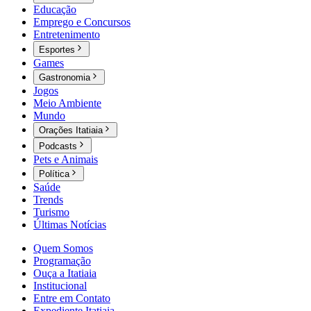
Educação
Emprego e Concursos
Entretenimento
Esportes
Games
Gastronomia
Jogos
Meio Ambiente
Mundo
Orações Itatiaia
Podcasts
Pets e Animais
Política
Saúde
Trends
Turismo
Últimas Notícias
Quem Somos
Programação
Ouça a Itatiaia
Institucional
Entre em Contato
Expediente Itatiaia