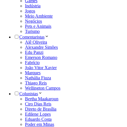
Games
Indústria
Jogos
Meio Ambiente
Negócios
Pets e Animais
Turismo
Comentaristas
Alê Oliveira
Alexandre Simões
Edu Panzi
Emerson Romano
Fabrício
João Vitor Xavier
Marques
Nathália Fiuza
Thiago Reis
Wellington Campos
Colunistas
Bertha Maakaroun
Ciro Dias Reis
Direto de Brasília
Edilene Lopes
Eduardo Costa
Poder em Minas