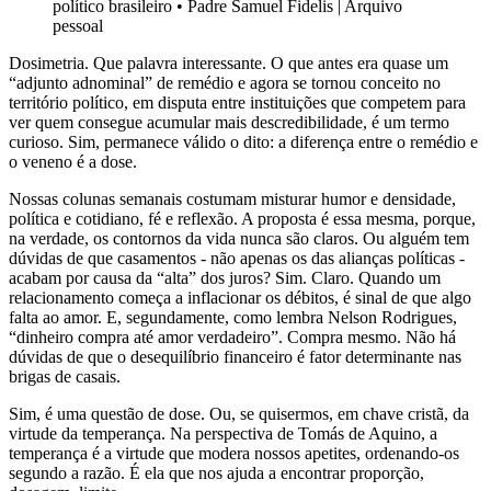
político brasileiro
•
Padre Samuel Fidelis | Arquivo
pessoal
Dosimetria. Que palavra interessante. O que antes era quase um
“adjunto adnominal” de remédio e agora se tornou conceito no
território político, em disputa entre instituições que competem para
ver quem consegue acumular mais descredibilidade, é um termo
curioso. Sim, permanece válido o dito: a diferença entre o remédio e
o veneno é a dose.
Nossas colunas semanais costumam misturar humor e densidade,
política e cotidiano, fé e reflexão. A proposta é essa mesma, porque,
na verdade, os contornos da vida nunca são claros. Ou alguém tem
dúvidas de que casamentos - não apenas os das alianças políticas -
acabam por causa da “alta” dos juros? Sim. Claro. Quando um
relacionamento começa a inflacionar os débitos, é sinal de que algo
falta ao amor. E, segundamente, como lembra Nelson Rodrigues,
“dinheiro compra até amor verdadeiro”. Compra mesmo. Não há
dúvidas de que o desequilíbrio financeiro é fator determinante nas
brigas de casais.
Sim, é uma questão de dose. Ou, se quisermos, em chave cristã, da
virtude da temperança. Na perspectiva de Tomás de Aquino, a
temperança é a virtude que modera nossos apetites, ordenando-os
segundo a razão. É ela que nos ajuda a encontrar proporção,