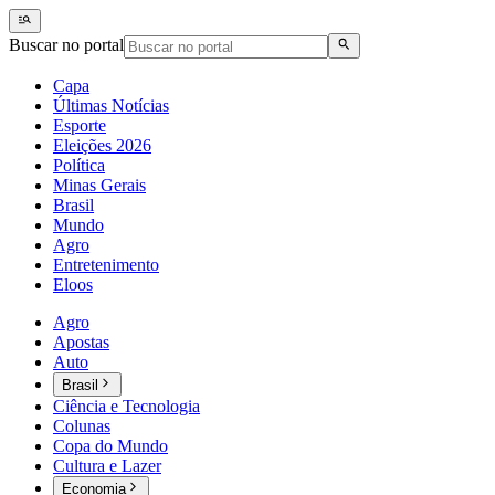
Buscar no portal
Capa
Últimas Notícias
Esporte
Eleições 2026
Política
Minas Gerais
Brasil
Mundo
Agro
Entretenimento
Eloos
Agro
Apostas
Auto
Brasil
Ciência e Tecnologia
Colunas
Copa do Mundo
Cultura e Lazer
Economia