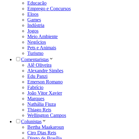
Educação
Emprego e Concursos
Eloos
Games
Indústria
Jogos
Meio Ambiente
Negócios
Pets e Animais
Turismo
Comentaristas
Alê Oliveira
Alexandre Simões
Edu Panzi
Emerson Romano
Fabrício
João Vitor Xavier
Marques
Nathália Fiuza
Thiago Reis
Wellington Campos
Colunistas
Bertha Maakaroun
Ciro Dias Reis
Direto de Brasília