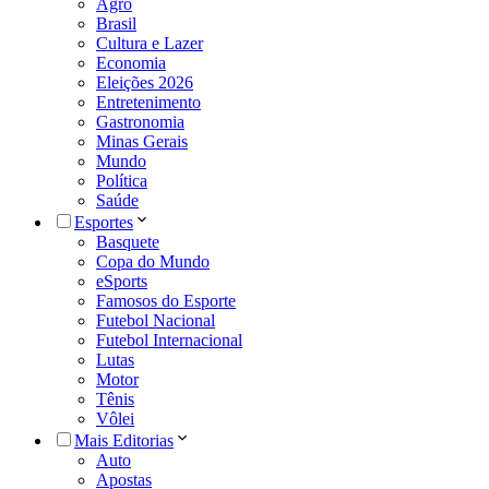
Agro
Brasil
Cultura e Lazer
Economia
Eleições 2026
Entretenimento
Gastronomia
Minas Gerais
Mundo
Política
Saúde
Esportes
Basquete
Copa do Mundo
eSports
Famosos do Esporte
Futebol Nacional
Futebol Internacional
Lutas
Motor
Tênis
Vôlei
Mais Editorias
Auto
Apostas