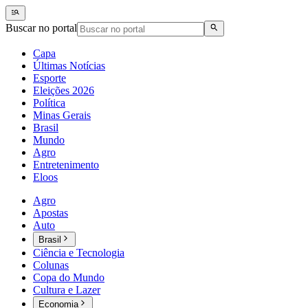
Buscar no portal
Capa
Últimas Notícias
Esporte
Eleições 2026
Política
Minas Gerais
Brasil
Mundo
Agro
Entretenimento
Eloos
Agro
Apostas
Auto
Brasil
Ciência e Tecnologia
Colunas
Copa do Mundo
Cultura e Lazer
Economia