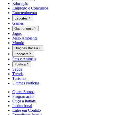
Educação
Emprego e Concursos
Entretenimento
Esportes
Games
Gastronomia
Jogos
Meio Ambiente
Mundo
Orações Itatiaia
Podcasts
Pets e Animais
Política
Saúde
Trends
Turismo
Últimas Notícias
Quem Somos
Programação
Ouça a Itatiaia
Institucional
Entre em Contato
Expediente Itatiaia