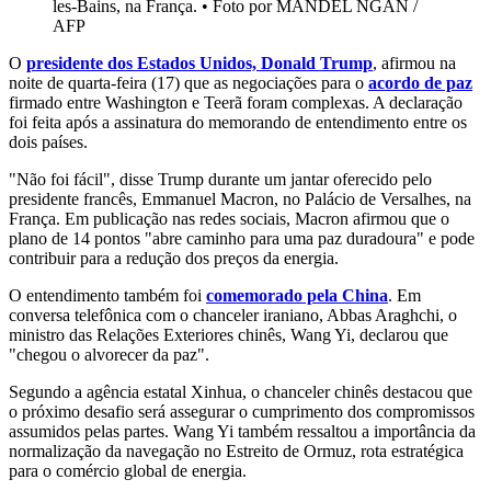
les-Bains, na França.
•
Foto por MANDEL NGAN /
AFP
O
presidente dos Estados Unidos, Donald Trump
, afirmou na
noite de quarta-feira (17) que as negociações para o
acordo de paz
firmado entre Washington e Teerã foram complexas. A declaração
foi feita após a assinatura do memorando de entendimento entre os
dois países.
"Não foi fácil", disse Trump durante um jantar oferecido pelo
presidente francês, Emmanuel Macron, no Palácio de Versalhes, na
França. Em publicação nas redes sociais, Macron afirmou que o
plano de 14 pontos "abre caminho para uma paz duradoura" e pode
contribuir para a redução dos preços da energia.
O entendimento também foi
comemorado pela China
. Em
conversa telefônica com o chanceler iraniano, Abbas Araghchi, o
ministro das Relações Exteriores chinês, Wang Yi, declarou que
"chegou o alvorecer da paz".
Segundo a agência estatal Xinhua, o chanceler chinês destacou que
o próximo desafio será assegurar o cumprimento dos compromissos
assumidos pelas partes. Wang Yi também ressaltou a importância da
normalização da navegação no Estreito de Ormuz, rota estratégica
para o comércio global de energia.