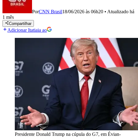
Por
CNN Brasil
18/06/2026 às 06h20
•
Atualizado
há
1 mês
Compartilhar
Adicionar Itatiaia ao
Presidente Donald Trump na cúpula do G7, em Évian-