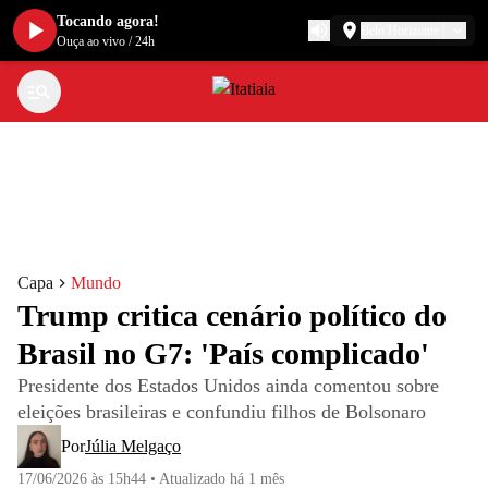
Tocando agora!
Belo Horizonte
Ouça ao vivo
/
24h
Capa
Mundo
Trump critica cenário político do
Brasil no G7: 'País complicado'
Presidente dos Estados Unidos ainda comentou sobre
eleições brasileiras e confundiu filhos de Bolsonaro
Por
Júlia Melgaço
17/06/2026 às 15h44
•
Atualizado
há 1 mês