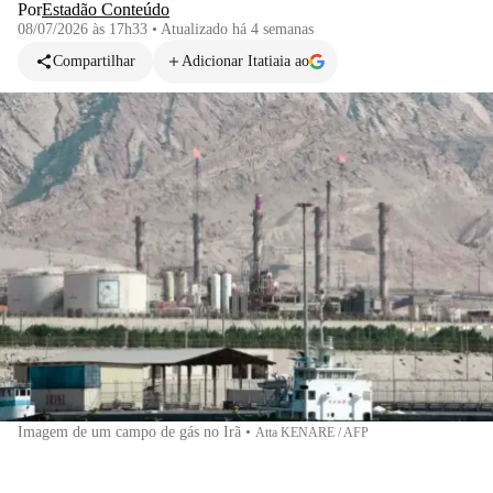
Por
Estadão Conteúdo
08/07/2026 às 17h33
•
Atualizado
há 4 semanas
Compartilhar
Adicionar Itatiaia ao
Imagem de um campo de gás no Irã
•
Atta KENARE / AFP