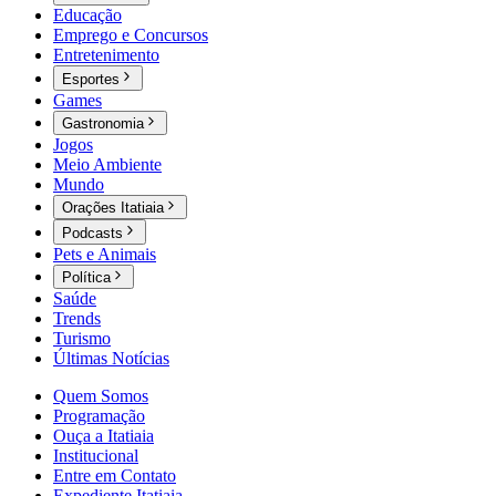
Educação
Emprego e Concursos
Entretenimento
Esportes
Games
Gastronomia
Jogos
Meio Ambiente
Mundo
Orações Itatiaia
Podcasts
Pets e Animais
Política
Saúde
Trends
Turismo
Últimas Notícias
Quem Somos
Programação
Ouça a Itatiaia
Institucional
Entre em Contato
Expediente Itatiaia