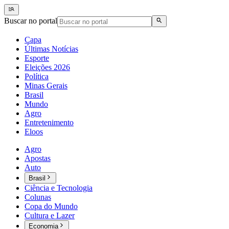
Buscar no portal
Capa
Últimas Notícias
Esporte
Eleições 2026
Política
Minas Gerais
Brasil
Mundo
Agro
Entretenimento
Eloos
Agro
Apostas
Auto
Brasil
Ciência e Tecnologia
Colunas
Copa do Mundo
Cultura e Lazer
Economia