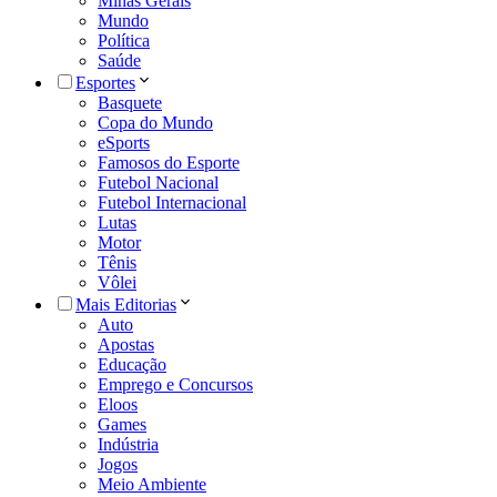
Minas Gerais
Mundo
Política
Saúde
Esportes
Basquete
Copa do Mundo
eSports
Famosos do Esporte
Futebol Nacional
Futebol Internacional
Lutas
Motor
Tênis
Vôlei
Mais Editorias
Auto
Apostas
Educação
Emprego e Concursos
Eloos
Games
Indústria
Jogos
Meio Ambiente