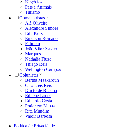
Negócios
Pets e Animais
Turismo
Comentaristas
Alê Oliveira
Alexandre Simões
Edu Panzi
Emerson Romano
Fabrício
João Vitor Xavier
Marques
Nathália Fiuza
Thiago Reis
Wellington Campos
Colunistas
Bertha Maakaroun
Ciro Dias Reis
Direto de Brasília
Edilene Lopes
Eduardo Costa
Poder em Minas
Rita Mundim
Valdir Barbosa
Política de Privacidade