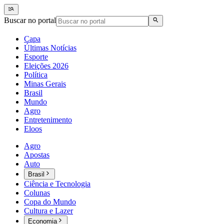
Buscar no portal
Capa
Últimas Notícias
Esporte
Eleições 2026
Política
Minas Gerais
Brasil
Mundo
Agro
Entretenimento
Eloos
Agro
Apostas
Auto
Brasil
Ciência e Tecnologia
Colunas
Copa do Mundo
Cultura e Lazer
Economia