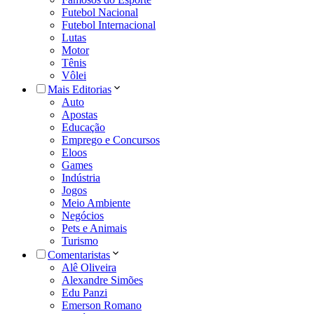
Futebol Nacional
Futebol Internacional
Lutas
Motor
Tênis
Vôlei
Mais Editorias
Auto
Apostas
Educação
Emprego e Concursos
Eloos
Games
Indústria
Jogos
Meio Ambiente
Negócios
Pets e Animais
Turismo
Comentaristas
Alê Oliveira
Alexandre Simões
Edu Panzi
Emerson Romano