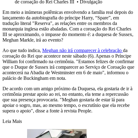
de coroação do Rei Charles III
•
Divulgação
Em meio a inúmeras polêmicas envolvendo a família real depois do
lançamento da autobiografia do príncipe Harry, “Spare”, em
tradução literal "Reserva", as relações entre os membros da
monarquia inglesa estão abaladas. Com a coroação do Rei Charles
III se aproximando, o impasse do momento é: a duquesa de Sussex,
Meghan Markle, irá ao evento?
Ao que tudo indica,
Meghan não irá comparecer à celebração
da
coroação do Rei que acontece neste sábado (6). Apenas o Príncipe
William foi confirmado na cerimônia. "Estamos felizes de confirmar
que o Duque de Sussex irá comparecer ao Serviço de Coroação que
acontecerá na Abadia de Westminster em 6 de maio", informou o
palácio de Buckingham em nota.
De acordo com um amigo próximo da Duquesa, ela gostaria de ir à
cerimônia prestar apoio ao rei, no entanto, ela teme a repercussão
que sua presença provocaria. "Meghan gostaria de estar lá para
apoiar o sogro, mas, ao mesmo tempo, o escrutínio que ela recebe
supera o apoio", disse a fonte à revista People.
Leia Mais