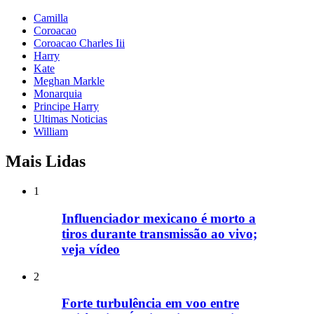
Camilla
Coroacao
Coroacao Charles Iii
Harry
Kate
Meghan Markle
Monarquia
Principe Harry
Ultimas Noticias
William
Mais Lidas
1
Influenciador mexicano é morto a
tiros durante transmissão ao vivo;
veja vídeo
2
Forte turbulência em voo entre