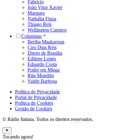
Fabrício
João Vitor Xavier
Marques
Nathália Fiuza
Thiago Reis
Wellington Campos
Colunistas
Bertha Maakaroun
Ciro Dias Reis
Direto de Brasília
Edilene Lopes
Eduardo Costa
Poder em Minas
Rita Mundim
Valdir Barbosa
Política de Privacidade
Portal de Privacidade
Política de Cookies
Gestão de Cookies
© Rádio Itatiaia. Todos os direitos reservados.
Tocando agora!