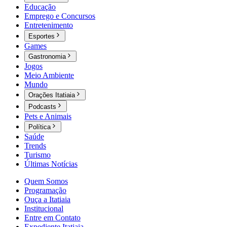
Educação
Emprego e Concursos
Entretenimento
Esportes
Games
Gastronomia
Jogos
Meio Ambiente
Mundo
Orações Itatiaia
Podcasts
Pets e Animais
Política
Saúde
Trends
Turismo
Últimas Notícias
Quem Somos
Programação
Ouça a Itatiaia
Institucional
Entre em Contato
Expediente Itatiaia