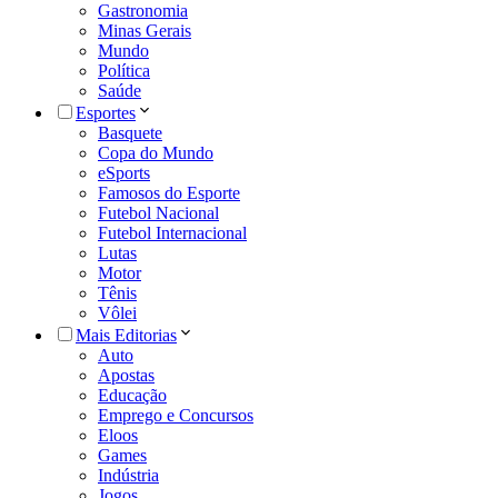
Gastronomia
Minas Gerais
Mundo
Política
Saúde
Esportes
Basquete
Copa do Mundo
eSports
Famosos do Esporte
Futebol Nacional
Futebol Internacional
Lutas
Motor
Tênis
Vôlei
Mais Editorias
Auto
Apostas
Educação
Emprego e Concursos
Eloos
Games
Indústria
Jogos