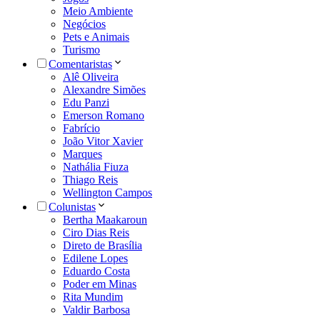
Meio Ambiente
Negócios
Pets e Animais
Turismo
Comentaristas
Alê Oliveira
Alexandre Simões
Edu Panzi
Emerson Romano
Fabrício
João Vitor Xavier
Marques
Nathália Fiuza
Thiago Reis
Wellington Campos
Colunistas
Bertha Maakaroun
Ciro Dias Reis
Direto de Brasília
Edilene Lopes
Eduardo Costa
Poder em Minas
Rita Mundim
Valdir Barbosa