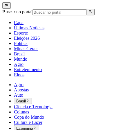
Buscar no portal
Capa
Últimas Notícias
Esporte
Eleições 2026
Política
Minas Gerais
Brasil
Mundo
Agro
Entretenimento
Eloos
Agro
Apostas
Auto
Brasil
Ciência e Tecnologia
Colunas
Copa do Mundo
Cultura e Lazer
Economia