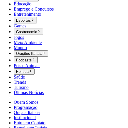
Educação
Emprego e Concursos
Entretenimento
Esportes
Games
Gastronomia
Jogos
Meio Ambiente
Mundo
Orações Itatiaia
Podcasts
Pets e Animais
Política
Saúde
Trends
Turismo
Últimas Notícias
Quem Somos
Programação
Ouça a Itatiaia
Institucional
Entre em Contato
Expediente Itatiaia