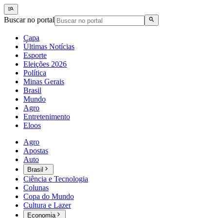
Buscar no portal
Capa
Últimas Notícias
Esporte
Eleições 2026
Política
Minas Gerais
Brasil
Mundo
Agro
Entretenimento
Eloos
Agro
Apostas
Auto
Brasil
Ciência e Tecnologia
Colunas
Copa do Mundo
Cultura e Lazer
Economia