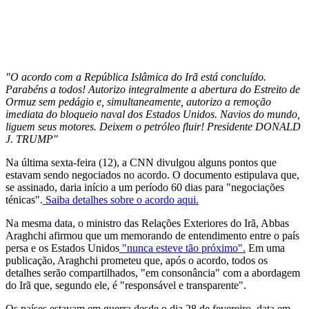
"O acordo com a República Islâmica do Irã está concluído.
Parabéns a todos! Autorizo ​​integralmente a abertura do Estreito de
Ormuz sem pedágio e, simultaneamente, autorizo ​​a remoção
imediata do bloqueio naval dos Estados Unidos. Navios do mundo,
liguem seus motores. Deixem o petróleo fluir! Presidente DONALD
J. TRUMP"
Na última sexta-feira (12), a CNN divulgou alguns pontos que
estavam sendo negociados no acordo. O documento estipulava que,
se assinado, daria início a um período 60 dias para "negociações
ténicas".
Saiba detalhes sobre o acordo aqui.
Na mesma data, o ministro das Relações Exteriores do Irã, Abbas
Araghchi afirmou que um memorando de entendimento entre o país
persa e os Estados Unidos
"nunca esteve tão próximo".
Em uma
publicação, Araghchi prometeu que, após o acordo, todos os
detalhes serão compartilhados, "em consonância" com a abordagem
do Irã que, segundo ele, é "responsável e transparente".
Os países estavam em guerra desde o dia 28 de fevereiro, data em