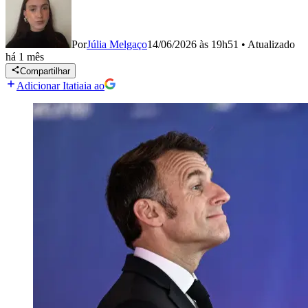
Por
Júlia Melgaço
14/06/2026 às 19h51
•
Atualizado
há 1 mês
Compartilhar
Adicionar Itatiaia ao