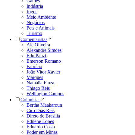
Games
Indústria
Jogos
Meio Ambiente
Negócios
Pets e Animais
Turismo
Comentaristas
Alê Oliveira
Alexandre Simões
Edu Panzi
Emerson Romano
Fabrício
João Vitor Xavier
Marques
Nathália Fiuza
Thiago Reis
Wellington Campos
Colunistas
Bertha Maakaroun
Ciro Dias Reis
Direto de Brasília
Edilene Lopes
Eduardo Costa
Poder em Minas