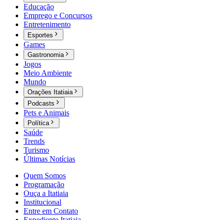
Educação
Emprego e Concursos
Entretenimento
Esportes
Games
Gastronomia
Jogos
Meio Ambiente
Mundo
Orações Itatiaia
Podcasts
Pets e Animais
Política
Saúde
Trends
Turismo
Últimas Notícias
Quem Somos
Programação
Ouça a Itatiaia
Institucional
Entre em Contato
Expediente Itatiaia