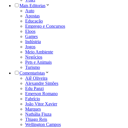
Mais Editorias
Auto
Apostas
Educação
Emprego e Concursos
Eloos
Games
Indústria
Jogos
Meio Ambiente
Negócios
Pets e Animais
Turismo
Comentaristas
Alê Oliveira
Alexandre Simões
Edu Panzi
Emerson Romano
Fabrício
João Vitor Xavier
Marques
Nathália Fiuza
Thiago Reis
Wellington Campos