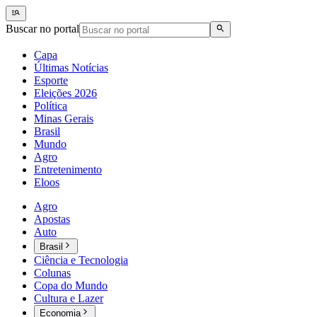
Buscar no portal
Capa
Últimas Notícias
Esporte
Eleições 2026
Política
Minas Gerais
Brasil
Mundo
Agro
Entretenimento
Eloos
Agro
Apostas
Auto
Brasil
Ciência e Tecnologia
Colunas
Copa do Mundo
Cultura e Lazer
Economia