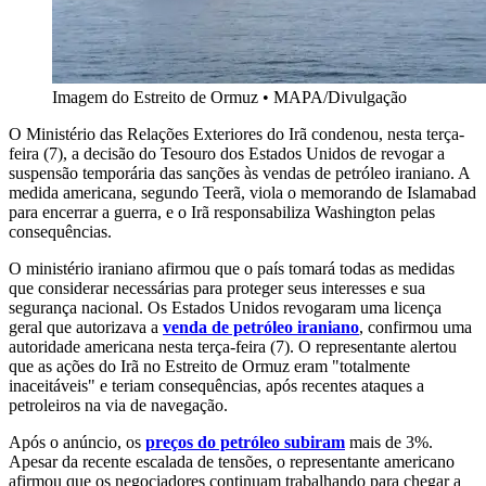
Imagem do Estreito de Ormuz
•
MAPA/Divulgação
O Ministério das Relações Exteriores do Irã condenou, nesta terça-
feira (7), a decisão do Tesouro dos Estados Unidos de revogar a
suspensão temporária das sanções às vendas de petróleo iraniano. A
medida americana, segundo Teerã, viola o memorando de Islamabad
para encerrar a guerra, e o Irã responsabiliza Washington pelas
consequências.
O ministério iraniano afirmou que o país tomará todas as medidas
que considerar necessárias para proteger seus interesses e sua
segurança nacional. Os Estados Unidos revogaram uma licença
geral que autorizava a
venda de petróleo iraniano
, confirmou uma
autoridade americana nesta terça-feira (7). O representante alertou
que as ações do Irã no Estreito de Ormuz eram "totalmente
inaceitáveis" e teriam consequências, após recentes ataques a
petroleiros na via de navegação.
Após o anúncio, os
preços do petróleo subiram
mais de 3%.
Apesar da recente escalada de tensões, o representante americano
afirmou que os negociadores continuam trabalhando para chegar a