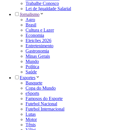
Trabalhe Conosco
Lei de Igualdade Salarial
Jornalismo
Agro
Brasil
Cultura e Lazer
Economia
Eleições 2026
Entretenimento
Gastronomia
Minas Gerais
Mundo
Política
Saúde
Esportes
Basquete
Copa do Mundo
eSports
Famosos do Esporte
Futebol Nacional
Futebol Internacional
Lutas
Motor
Tênis
Vôlei