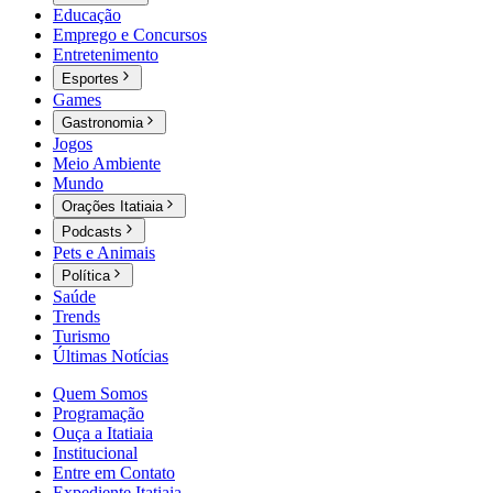
Educação
Emprego e Concursos
Entretenimento
Esportes
Games
Gastronomia
Jogos
Meio Ambiente
Mundo
Orações Itatiaia
Podcasts
Pets e Animais
Política
Saúde
Trends
Turismo
Últimas Notícias
Quem Somos
Programação
Ouça a Itatiaia
Institucional
Entre em Contato
Expediente Itatiaia