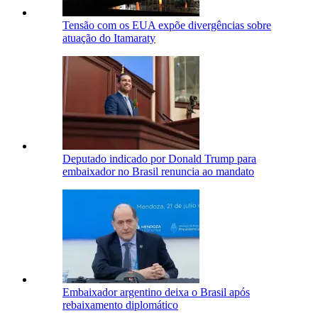
Tensão com os EUA expõe divergências sobre
atuação do Itamaraty
Deputado indicado por Donald Trump para
embaixador no Brasil renuncia ao mandato
Embaixador argentino deixa o Brasil após
rebaixamento diplomático