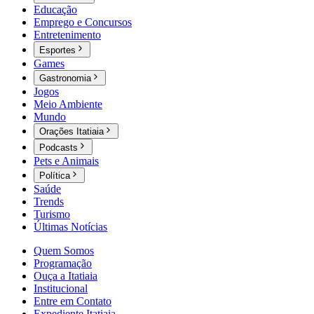
Educação
Emprego e Concursos
Entretenimento
Esportes
Games
Gastronomia
Jogos
Meio Ambiente
Mundo
Orações Itatiaia
Podcasts
Pets e Animais
Política
Saúde
Trends
Turismo
Últimas Notícias
Quem Somos
Programação
Ouça a Itatiaia
Institucional
Entre em Contato
Expediente Itatiaia