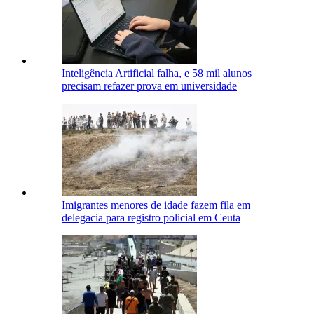
Inteligência Artificial falha, e 58 mil alunos
precisam refazer prova em universidade
Imigrantes menores de idade fazem fila em
delegacia para registro policial em Ceuta