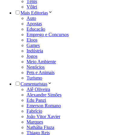
Tênis
Vôlei
Mais Editorias
Auto
Apostas
Educação
Emprego e Concursos
Eloos
Games
Indústria
Jogos
Meio Ambiente
Negócios
Pets e Animais
Turismo
Comentaristas
Alê Oliveira
Alexandre Simões
Edu Panzi
Emerson Romano
Fabrício
João Vitor Xavier
Marques
Nathália Fiuza
Thiago Reis