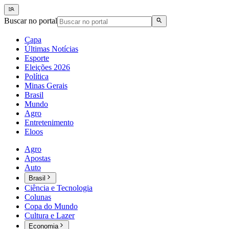
Buscar no portal
Capa
Últimas Notícias
Esporte
Eleições 2026
Política
Minas Gerais
Brasil
Mundo
Agro
Entretenimento
Eloos
Agro
Apostas
Auto
Brasil
Ciência e Tecnologia
Colunas
Copa do Mundo
Cultura e Lazer
Economia