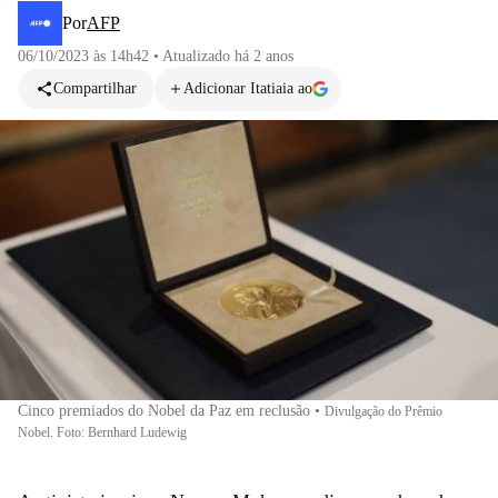
Por
AFP
06/10/2023 às 14h42
•
Atualizado
há 2 anos
Compartilhar
Adicionar Itatiaia ao
Cinco premiados do Nobel da Paz em reclusão
•
Divulgação do Prêmio
Nobel. Foto: Bernhard Ludewig