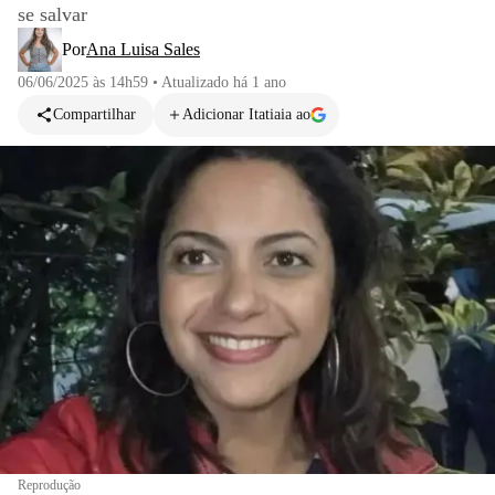
se salvar
Por
Ana Luisa Sales
06/06/2025 às 14h59
•
Atualizado
há 1 ano
Compartilhar
Adicionar Itatiaia ao
Reprodução